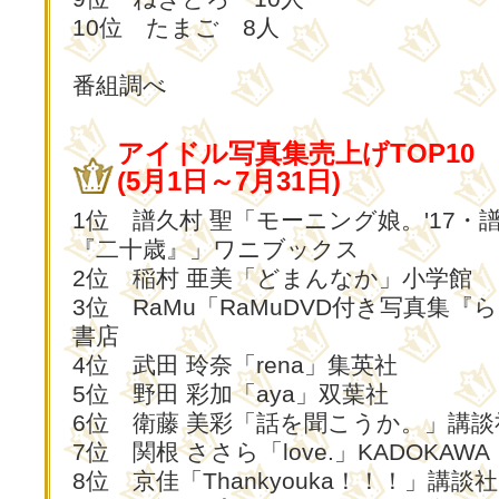
10位 たまご 8人
番組調べ
アイドル写真集売上げTOP10
(5月1日～7月31日)
1位 譜久村 聖「モーニング娘。'17・
『二十歳』」ワニブックス
2位 稲村 亜美「どまんなか」小学館
3位 RaMu「RaMuDVD付き写真集『
書店
4位 武田 玲奈「rena」集英社
5位 野田 彩加「aya」双葉社
6位 衛藤 美彩「話を聞こうか。」講談
7位 関根 ささら「love.」KADOKAWA
8位 京佳「Thankyouka！！！」講談社