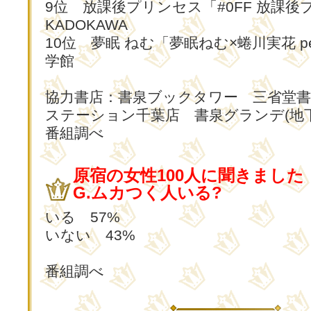
9位 放課後プリンセス「#0FF 放課
KADOKAWA
10位 夢眠 ねむ「夢眠ねむ×蜷川実花 pep
学館
協力書店：書泉ブックタワー 三省堂
ステーション千葉店 書泉グランデ(地下
番組調べ
原宿の女性100人に聞きました
G.ムカつく人いる?
いる 57%
いない 43%
番組調べ