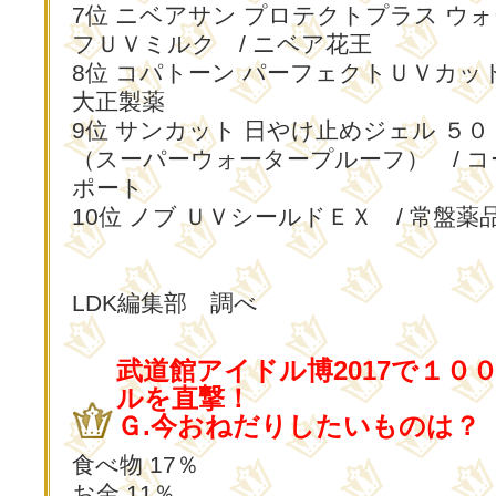
7位 ニベアサン プロテクトプラス ウ
フＵＶミルク / ニベア花王
8位 コパトーン パーフェクトＵＶカッ
大正製薬
9位 サンカット 日やけ止めジェル ５０
（スーパーウォータープルーフ） / 
ポート
10位 ノブ ＵＶシールドＥＸ / 常盤薬
LDK編集部 調べ
武道館アイドル博2017で１０
ルを直撃！
Ｇ.今おねだりしたいものは？
食べ物 17％
お金 11％