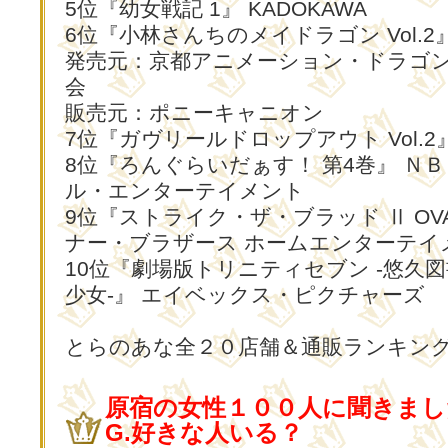
5位『幼女戦記 1』 KADOKAWA
6位『小林さんちのメイドラゴン Vol.2
発売元：京都アニメーション・ドラゴ
会
販売元：ポニーキャニオン
7位『ガヴリールドロップアウト Vol.2』
8位『ろんぐらいだぁす！ 第4巻』 Ｎ
ル・エンターテイメント
9位『ストライク・ザ・ブラッド Ⅱ OVA V
ナー・ブラザース ホームエンターテイ
10位『劇場版トリニティセブン -悠久
少女-』 エイベックス・ピクチャーズ
とらのあな全２０店舗＆通販ランキン
原宿の女性１００人に聞きまし
G.好きな人いる？