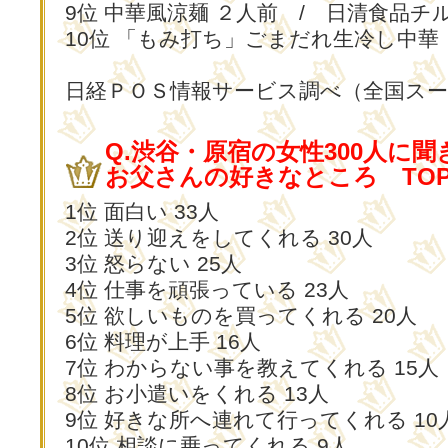
9位 中華風涼麺 ２人前 / 日清食品チ
10位 「もみ打ち」ごまだれ生冷し中華
日経ＰＯＳ情報サービス調べ（全国ス
Q.渋谷・原宿の女性300人に
お父さんの好きなところ TOP
1位 面白い 33人
2位 送り迎えをしてくれる 30人
3位 怒らない 25人
4位 仕事を頑張っている 23人
5位 欲しいものを買ってくれる 20人
6位 料理が上手 16人
7位 わからない事を教えてくれる 15人
8位 お小遣いをくれる 13人
9位 好きな所へ連れて行ってくれる 10
10位 相談に乗ってくれる 9人