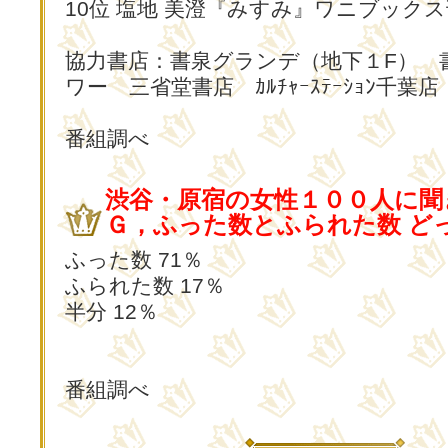
10位 塩地 美澄『みすみ』ワニブックス
協力書店：書泉グランデ（地下１F） 
ワー 三省堂書店 ｶﾙﾁｬｰｽﾃｰｼｮﾝ千葉店
番組調べ
渋谷・原宿の女性１００人に聞
Ｇ，ふった数とふられた数 ど
ふった数 71％
ふられた数 17％
半分 12％
番組調べ