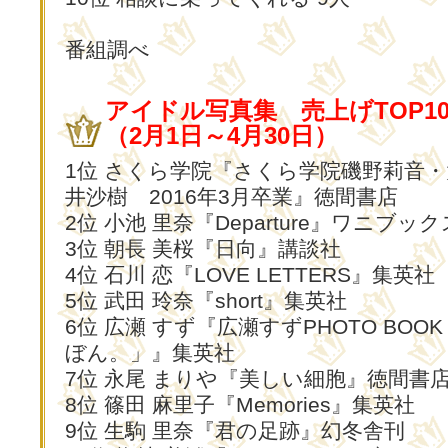
番組調べ
アイドル写真集 売上げTOP1
（2月1日～4月30日）
1位 さくら学院『さくら学院磯野莉音
井沙樹 2016年3月卒業』徳間書店
2位 小池 里奈『Departure』ワニブッ
3位 朝長 美桜『日向』講談社
4位 石川 恋『LOVE LETTERS』集英社
5位 武田 玲奈『short』集英社
6位 広瀬 すず『広瀬すずPHOTO BOO
ぼん。」』集英社
7位 永尾 まりや『美しい細胞』徳間書
8位 篠田 麻里子『Memories』集英社
9位 生駒 里奈『君の足跡』幻冬舎刊