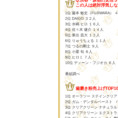
Q.渋谷・原宿の女性３
この人は絶対浮気しな
1位 藤本 敏史（FUJIWARA） 
2位 DAIGO ３２人
3位 水嶋 ヒロ １６人
4位 佐々木 健介 １４人
5位 東出 昌大 １２人
6位 りゅうちぇる １１人
7位 つるの剛士 ９人
8位 小栗 旬 ８人
9位 ヒロミ ７人
10位 ディーン・フジオカ ６人
番組調べ
歯磨き粉売上げTOP1
1位 オーラツー ステインクリア
2位 ガム・デンタルペースト 
3位 クリアクリーン ナチュラル
4位 クリアクリーン エクストラ