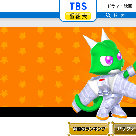
「TBSテレビ」ト
ドラマ・映画
番組表
検索