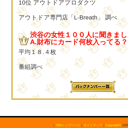
10位 アウトドアプロダクツ
アウトドア専門店「L-Breath」 調べ
渋谷の女性１００人に聞きまし
A.財布にカード何枚入ってる？
平均１８.４枚
番組調べ
｜
TBSトップページ
｜
サイトマップ
｜
Copyright
©
1995