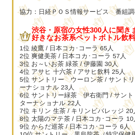
協力：日経ＰＯＳ情報サービス 番組調
渋谷・原宿の女性300人に聞き
好きなお茶系ペットボトル飲料
1位 綾鷹 / 日本コカ･コーラ 65人
2位 爽健美茶 / 日本コカ･コーラ 57人
3位 お～いお茶 緑茶 / 伊藤園 30人
4位 アサヒ 十六茶 / アサヒ飲料 25人
5位 サントリー ウーロン茶 / サント
ーナショナル 23人
6位 サントリー緑茶 伊右衛門 / サン
ターナショナル 22人
7位 キリン 生茶 / キリンビバレッジ 20
8位 太陽のマテ茶 / 日本コカ･コーラ 10
9位 からだ巡茶 / 日本コカ･コーラ 6人
10位 サントリー 黒烏龍茶（特定保健用