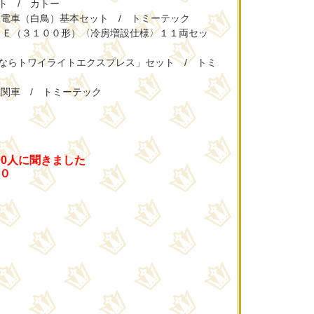
ト / カトー
特急電車（白鳥）基本セット / トミーテック
ＳＥ（３１００形）〈冷房増設仕様〉１１両セッ
よならトワイライトエクスプレス」セット / トミ
機関車 / トミーテック
00人に聞きました
０