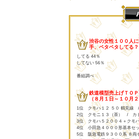
渋谷の女性１００人に
手、ペタペタしてる？
してる 44％
してない 56％
番組調べ
鉄道模型売上げＴＯＰ
（８月１日～１０月２
1位 クモハ１２ ５０ 鶴見線 
2位 クモニ１３（茶） / カ
3位 クモハ５２００４＋クモハ
4位 小田急４０００形基本セッ
5位 阪急電鉄９３００系 ８両