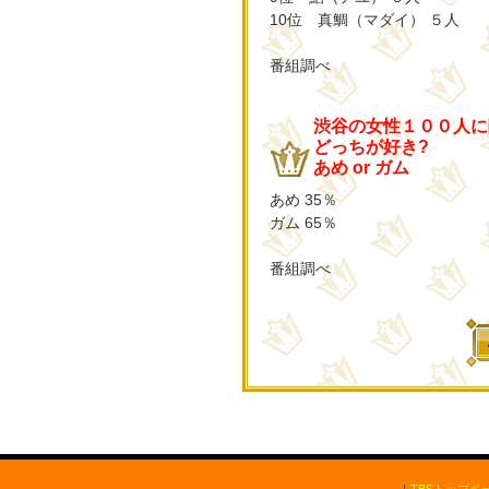
10位 真鯛（マダイ） ５人
番組調べ
渋谷の女性１００人に
どっちが好き?
あめ or ガム
あめ 35％
ガム 65％
番組調べ