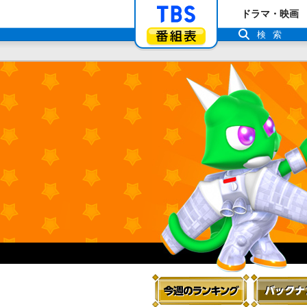
「TBSテレビ」ト
ドラマ・映画
番組表
検索