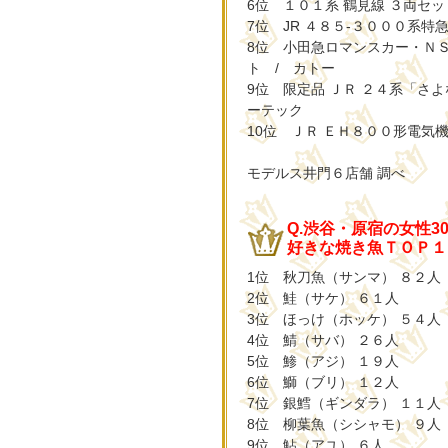
6位 １０１系 鶴見線 ３両セッ
7位 JR ４８５-３０００系
8位 小田急ロマンスカー・Ｎ
ト / カトー
9位 限定品 ＪＲ ２４系「さ
ーテック
10位 ＪＲ ＥＨ８００形電気
モデルス井門６店舗 調べ
Q.渋谷・原宿の女性3
好きな焼き魚ＴＯＰ１
1位 秋刀魚（サンマ） ８２人
2位 鮭（サケ） ６１人
3位 ほっけ（ホッケ） ５４人
4位 鯖（サバ） ２６人
5位 鯵（アジ） １９人
6位 鰤（ブリ） １２人
7位 銀鱈（ギンダラ） １１人
8位 柳葉魚（シシャモ） ９人
9位 鮎（アユ） ６人