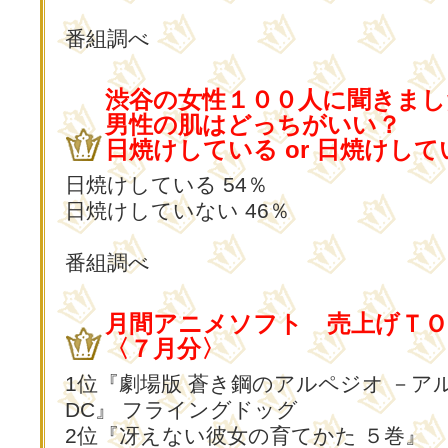
番組調べ
渋谷の女性１００人に聞きまし
男性の肌はどっちがいい？
日焼けしている or 日焼けし
日焼けしている 54％
日焼けしていない 46％
番組調べ
月間アニメソフト 売上げＴＯ
〈７月分〉
1位『劇場版 蒼き鋼のアルペジオ －ア
DC』 フライングドッグ
2位『冴えない彼女の育てかた ５巻』