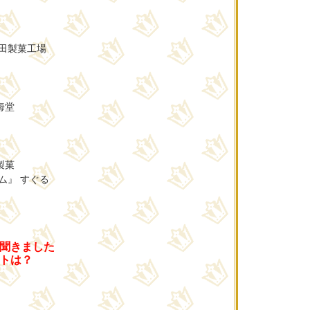
植田製菓工場
海堂
製菓
ム』 すぐる
聞きました
トは？