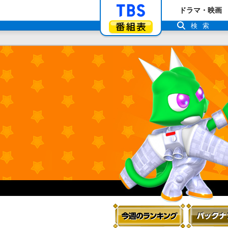
「TBSテレビ」ト
ドラマ・映画
番組表
検索