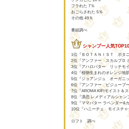
フラれた 7％
おごらされた 5％
その他 49％
番組調べ
シャンプー人気TOP1
1位『ＢＯＴＡＮＩＳＴ ボタニカ
2位『アンファー スカルプＤ 
3位『アハロバター リッチモ
4位『植物生まれのオレンジ地
5位『ジョアンジュ オーガニ
6位『アンファー ビジューブー
7位『AROMA KIFIモイスト
8位『凛恋 レメディアルシャン
9位『ママバター ラベンダー&
10位『ハニーチェ モイスチャーリ
ロフト 調べ