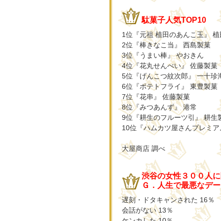
駄菓子人気TOP10
1位『元祖 植田のあんこ玉』 
2位『棒きなこ当』 西島製菓
3位『うまい棒』 やおきん
4位『花丸せんべい』 佐藤製菓
5位『げんこつ紋次郎』 一十珍
6位『ポテトフライ』 東豊製菓
7位『花串』 佐藤製菓
8位『みつあんず』 港常
9位『耕生のフルーツ引』 耕生
10位『ハムカツ屋さんプレミア
大屋商店 調べ
渋谷の女性３００人に
Ｇ．人生で最悪なデー
遅刻・ドタキャンされた 16％
会話がない 13％
ケンカした 10％