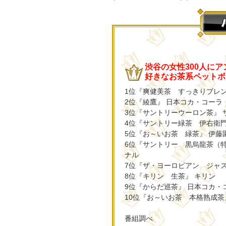
渋谷の女性300人に
好きなお茶系ペットボト
1位『爽健美茶 すっきりブレン
2位『綾鷹』 日本コカ・コーラ
3位『サントリーウーロン茶』
4位『サントリー緑茶 伊右衛
5位『お～いお茶 緑茶』 伊藤
6位『サントリー 黒烏龍茶（
ナル
7位『ザ・ヨーロピアン ジャ
8位『キリン 生茶』 キリン
9位『からだ巡茶』 日本コカ・
10位『お～いお茶 本格熟成茶
番組調べ