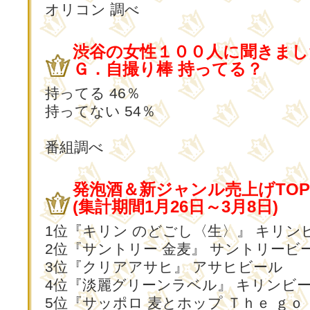
オリコン 調べ
渋谷の女性１００人に聞きまし
Ｇ．自撮り棒 持ってる？
持ってる 46％
持ってない 54％
番組調べ
発泡酒＆新ジャンル売上げTOP
(集計期間1月26日～3月8日)
1位『キリン のどごし〈生〉』 キリン
2位『サントリー 金麦』 サントリービ
3位『クリアアサヒ』 アサヒビール
4位『淡麗グリーンラベル』 キリンビ
5位『サッポロ 麦とホップ Ｔｈｅ ｇｏ