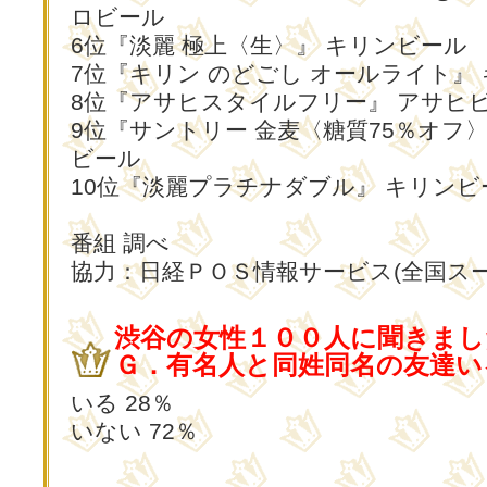
ロビール
6位『淡麗 極上〈生〉』 キリンビール
7位『キリン のどごし オールライト』
8位『アサヒスタイルフリー』 アサヒ
9位『サントリー 金麦〈糖質75％オフ
ビール
10位『淡麗プラチナダブル』 キリンビ
番組 調べ
協力：日経ＰＯＳ情報サービス(全国ス
渋谷の女性１００人に聞きまし
Ｇ．有名人と同姓同名の友達い
いる 28％
いない 72％