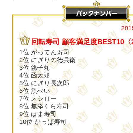
20
回転寿司 顧客満足度BEST10〈
1位 がってん寿司
2位 にぎりの徳兵衛
3位 銚子丸
4位 函太郎
5位 にぎり長次郎
6位 魚べい
7位 スシロー
8位 無添くら寿司
9位 はま寿司
10位 かっぱ寿司