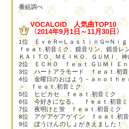
番組調べ
VOCALOID 人気曲TOP10
〈2014年9月1日～11月30日〉
1位 ＥｖｅＲ∞ＬａｓｔｉｎＧ∞Ｎｉｇ
ｆｅａｔ.初音ミク、鏡音リン、鏡音レ
ＫＡＩＴＯ、ＭＥＩＫＯ、ＧＵＭＩ、神
2位 ＥＣＨＯ ｆｅａｔ.ＧＵＭＩ Ｅ
3位 ハートアラモード ｆｅａｔ.初
4位 金曜日のおはよう－ａｎｏｔｈｅ
－ ｆｅａｔ.初音ミク
5位 ヒビカセ ｆｅａｔ.初音ミク
6位 今好きになる。 ｆｅａｔ.初音ミ
7位 夜明けと蛍 ｆｅａｔ.初音ミク
8位 アゲアゲアゲイン ｆｅａｔ.初
9位 ぼうけんのしょがきえました！ 