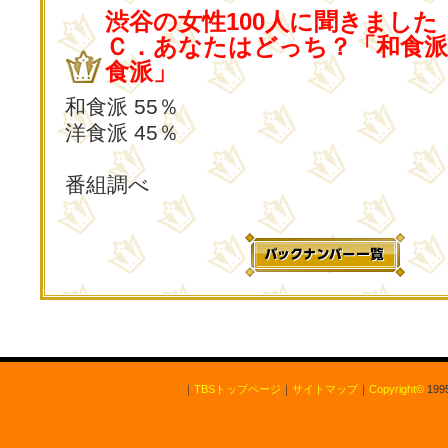
渋谷の女性100人に聞きました
Ｃ．あなたはどっち？「和食派
食派」
和食派 55％
洋食派 45％
番組調べ
｜
TBSトップページ
｜
サイトマップ
｜
Copyright
©
1995