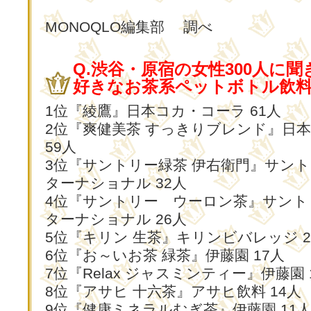
MONOQLO編集部 調べ
Q.渋谷・原宿の女性300人に
好きなお茶系ペットボトル飲料T
1位『綾鷹』日本コカ・コーラ 61人
2位『爽健美茶 すっきりブレンド』日
59人
3位『サントリー緑茶 伊右衛門』サン
ターナショナル 32人
4位『サントリー ウーロン茶』サント
ターナショナル 26人
5位『キリン 生茶』キリンビバレッジ 2
6位『お～いお茶 緑茶』伊藤園 17人
7位『Relax ジャスミンティー』伊藤園 
8位『アサヒ 十六茶』アサヒ飲料 14人
9位『健康ミネラルむぎ茶』伊藤園 11