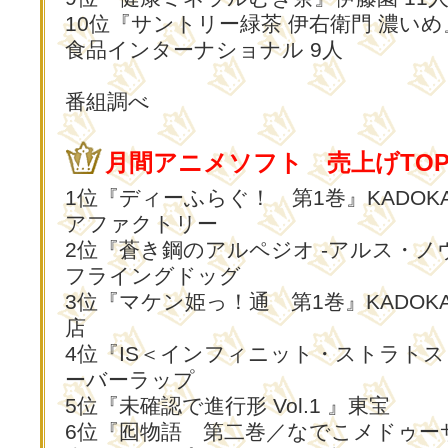
10位『サントリー緑茶 伊右衛門 濃い
食品インターナショナル 9人
番組調べ
月間アニメソフト 売上げTOP
1位『ディーふらぐ！ 第1巻』KADOK
アファクトリー
2位『蒼き鋼のアルペジオ -アルス・ノ
フライングドッグ
3位『マケン姫っ！通 第1巻』KADOK
店
4位『IS＜インフィニット・ストラトス＞2
ーバーラップ
5位『未確認で進行形 Vol.1 』東宝
6位『囮物語 第二巻／なでこメドゥー