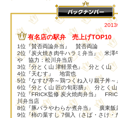
201
有名店の駅弁 売上げTOP10
1位『賛否両論弁当』 賛否両論
2位『炭火焼き肉牛ハラミ弁当』 米澤牛D
や 協力：松川弁当店
3位『分とく山 津軽景色』 分とく山
4位『天むす』 地雷也
5位『なすび亭～鶏つくね入り親子丼～
6位『分とく山 匠の旬彩膳』 分とく山
7位『FRICK監修 炭火焼肉弁当』 FRI
川弁当店
8位『豚バラやわらか煮弁当』 廣東飯
9位『柿の葉すし 7個入（さば・さけ・