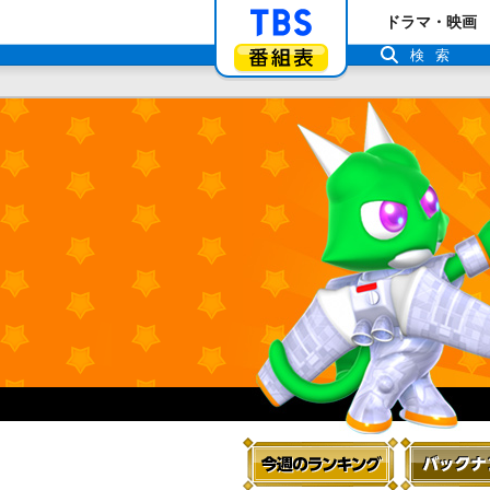
「TBSテレビ」ト
ドラマ・映画
番組表
検索