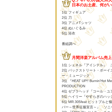
Q.アキバの外国人50
日本のお土産、何がい
1位 フィギュア
2位 刀
3位 アニメTシャツ
4位 ぬいぐるみ
5位 浴衣
番組調べ
月間洋楽アルバム売上げ
1位 シェネル『アイシテル』
2位 バックストリート・ボー
ー・ミュージック
3位 『HEAT UP!! Burnin'Hot 
PRODUCTION
4位 ゼブラヘッド『コール・
5位 ヘイリー『やすらぎのハ
6位 MR.305feat.ピッ
バー～世界征服宣言～』 ソニ