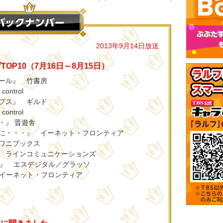
2013年9月14日放送
OP10（7月16日～8月15日）
テール』 竹書房
ntrol
ップス』 ギルド
ntrol
・』 晋遊舎
ばに・・・』 イーネット・フロンティア
 ワニブックス
』 ラインコミュニケーションズ
びゅ～』 エスデジタル／グラッソ
a』 イーネット・フロンティア