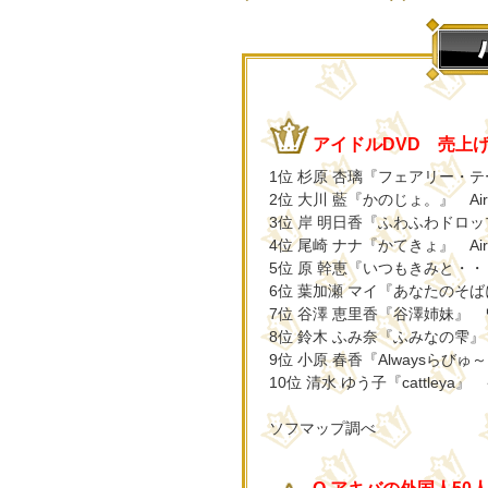
アイドルDVD 売上げT
1位 杉原 杏璃『フェアリー・
2位 大川 藍『かのじょ。』 Air co
3位 岸 明日香『ふわふわドロ
4位 尾崎 ナナ『かてきょ』 Air co
5位 原 幹恵『いつもきみと・・
6位 葉加瀬 マイ『あなたのそ
7位 谷澤 恵里香『谷澤姉妹』
8位 鈴木 ふみ奈『ふみなの雫
9位 小原 春香『Alwaysら
10位 清水 ゆう子『cattley
ソフマップ調べ