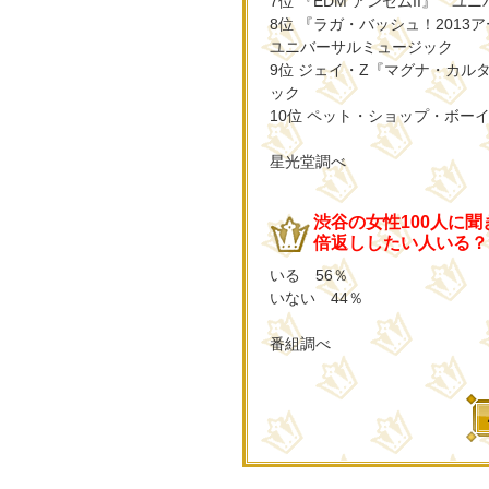
7位 『EDM アンセムII』 
8位 『ラガ・バッシュ！201
ユニバーサルミュージック
9位 ジェイ・Z『マグナ・カ
ック
10位 ペット・ショップ・ボ
星光堂調べ
渋谷の女性100人に聞
倍返ししたい人いる？
いる 56％
いない 44％
番組調べ