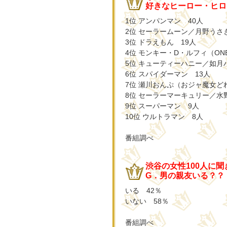
好きなヒーロー・ヒロイ
1位 アンパンマン 40人
2位 セーラームーン／月野うさ
3位 ドラえもん 19人
4位 モンキー・D・ルフィ（ONE 
5位 キューティーハニー／如月
6位 スパイダーマン 13人
7位 瀬川おんぷ（おジャ魔女ど
8位 セーラーマーキュリー／水
9位 スーパーマン 9人
10位 ウルトラマン 8人
番組調べ
渋谷の女性100人に
G．男の親友いる？？
いる 42％
いない 58％
番組調べ