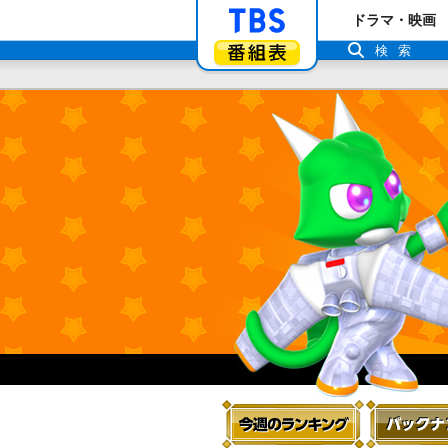
「TBSテレビ」ト
ドラマ・映画
番組表
検索