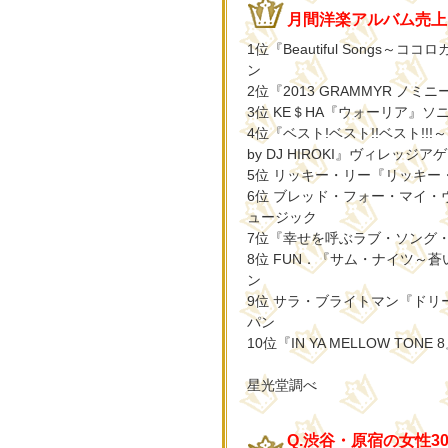
月間洋楽アルバム売上げT
1位『Beautiful Song
ン
2位『2013 GRAMMYR ノ
3位 KE＄HA『ウォーリア』
4位『ベスト!ベスト!!ベスト!!!～
by DJ HIROKI』ヴィレッ
5位 リッキー・リー『リッキー
6位 ブレッド・フォー・マイ
ュージック
7位『幸せを呼ぶラブ・ソング・
8位 FUN．『サム・ナイツ～
ン
9位 サラ・ブライトマン『ドリ
パン
10位『IN YA MELLOW TO
星光堂調べ
Q.渋谷・原宿の女性3