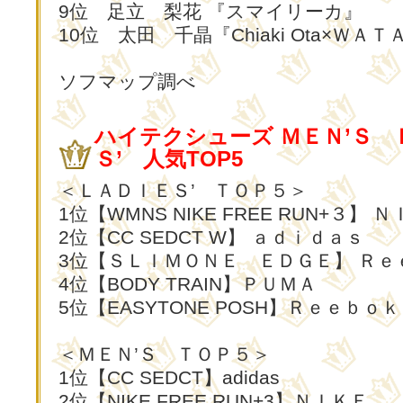
9位 足立 梨花 『スマイリーカ』
10位 太田 千晶『Chiaki Ota×Ｗ
ソフマップ調べ
ハイテクシューズ ＭＥＮ’Ｓ 
Ｓ’ 人気TOP5
＜ＬＡＤＩＥＳ’ ＴＯＰ５＞
1位【WMNS NIKE FREE RUN+３】 
2位【CC SEDCT W】 ａｄｉｄａｓ
3位【ＳＬＩＭＯＮＥ ＥＤＧＥ】 Ｒｅ
4位【BODY TRAIN】ＰＵＭＡ
5位【EASYTONE POSH】Ｒｅｅｂｏｋ
＜ＭＥＮ’Ｓ ＴＯＰ５＞
1位【CC SEDCT】adidas
2位【NIKE FREE RUN+3】ＮＩＫＥ