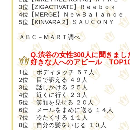
3位【ZIGACTIVATE】Ｒｅｅｂｏｋ
4位【MERGE】ＮｅｗＢａｌａｎｃｅ
5位【KINVARA 2】ＳＡＵＣＯＮＹ
ＡＢＣ－ＭＡＲＴ調べ
Q.渋谷の女性300人に聞きまし
好きな人へのアピール TOP1
1位 ボディタッチ ５７人
2位 目で訴える ４９人
3位 話しかける ２５人
4位 近くに行く ２３人
5位 笑顔を見せる ２０人
6位 メールをまめに送る １４人
7位 冷たくする １１人
8位 自分の髪をいじる １０人