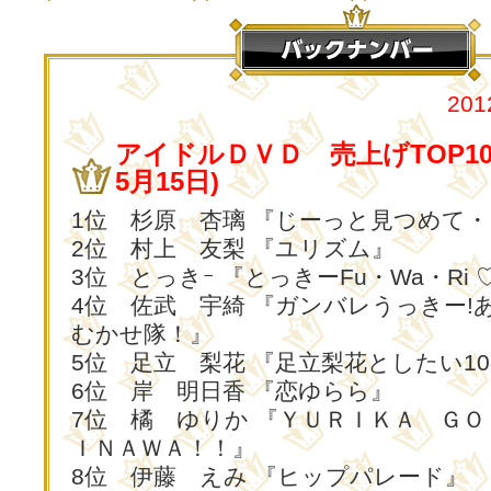
20
アイドルＤＶＤ 売上げTOP10 
5月15日)
1位 杉原 杏璃 『じーっと見つめて
2位 村上 友梨 『ユリズム』
3位 とっきｰ 『とっきーFu・Wa・Ri 
4位 佐武 宇綺 『ガンバレうっきー!
むかせ隊！』
5位 足立 梨花 『足立梨花としたい1
6位 岸 明日香 『恋ゆらら』
7位 橘 ゆりか 『ＹＵＲＩＫＡ Ｇ
ＩＮＡＷＡ！！』
8位 伊藤 えみ 『ヒップパレード』