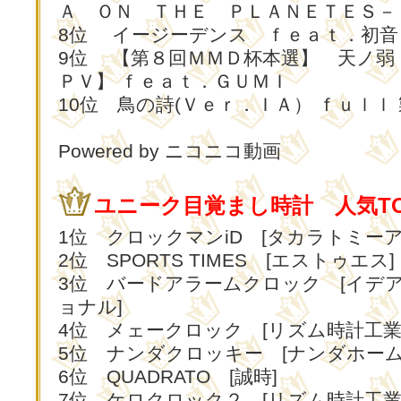
Ａ ＯＮ ＴＨＥ ＰＬＡＮＥＴＥＳ－
8位 イージーデンス ｆｅａｔ．初音
9位 【第８回ＭＭＤ杯本選】 天ノ弱
ＰＶ】 ｆｅａｔ．ＧＵＭＩ
10位 鳥の詩(Ｖｅｒ．ＩＡ） ｆｕｌｌ
Powered by ニコニコ動画
ユニーク目覚まし時計 人気TO
1位 クロックマンiD [タカラトミーア
2位 SPORTS TIMES [エストゥエス]
3位 バードアラームクロック [イデ
ョナル]
4位 メェークロック [リズム時計工業
5位 ナンダクロッキー [ナンダホーム
6位 QUADRATO [誠時]
7位 ケロクロック２ [リズム時計工業