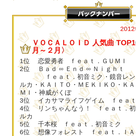
201
ＶＯＣＡＬＯＩＤ 人気曲 TO
月～２月〉
1位 恋愛勇者 ｆｅａｔ．ＧＵＭＩ
2位 Ｂａｄ ∞ Ｅｎｄ ∞ Ｎｉｇｈｔ
ｆｅａｔ．初音ミク・鏡音レン／
ルカ・ＫＡＩＴＯ・ＭＥＫＩＫＯ・ＫＡ
ＭＩ・神威がくぽ
3位 イカサマライフゲイム ｆｅａ
4位 リンちゃんなう！ ｆｅａｔ．初
ルカ
5位 千本桜 ｆｅａｔ．初音ミク
6位 想像フォレスト ｆｅａｔ．ＩＡ