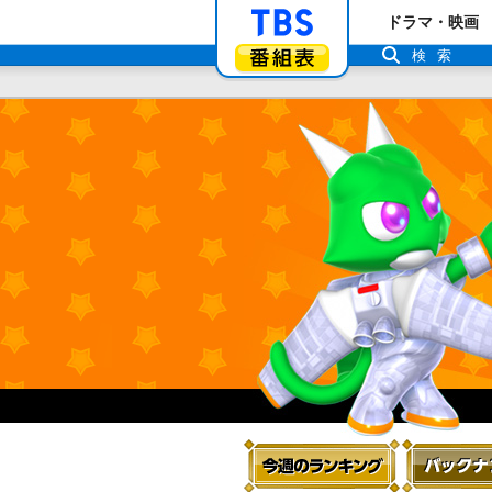
「TBSテレビ」ト
ドラマ・映画
番組表
検索