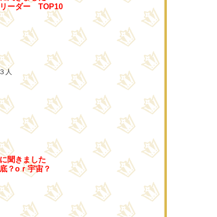
ーダー TOP10
３人
人に聞きました
底？oｒ宇宙？