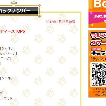
2012年2月25日放送
ディースTOP5
[シャネル]
ガッバーナ]
ニーク]
]
[シャネル]
]
ダ]
ルガリ]/