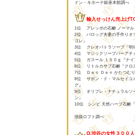
ドン・キホーテ銀座本館調べ
輸入せっけん売上げTOP
1位 アレッポの石鹸 ノーマ
2位 バロッグ夫妻の手作りオ
ゴレ』
3位 クレオパトラソープ『明
4位 マジックソープバーアチ
5位 ガスール １５０ｇ『ナイ
6位 リトルカサブ石鹸『クロ
7位 Ｄｅｎ Ｄｅｎ かたつむ
8位 サボン・ド・マルセイユ
グ』
9位 オリプレ・ナチュラルソ
ン』
10位 シンビ 天然ハーブ石鹸
池袋ロフト調べ
Q.渋谷の女性３００