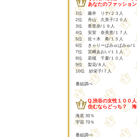
あなたのファッションリ
1位 藤井 リナ/２３人
2位 舟山 久美子/２０人
3位 香里奈/１９人
4位 安室 奈美恵/１７人
5位 佐々木 希/１５人
6位 きゃりーぱみゅぱみゅ/１
7位 宮﨑あおい/１１人
8位 若槻 千夏/１０人
9位 梨花/８人
10位 紗栄子/７人
番組調べ
Q.渋谷の女性１００
住むならどっち？ 海
海底 30％
宇宙 70％
番組調べ