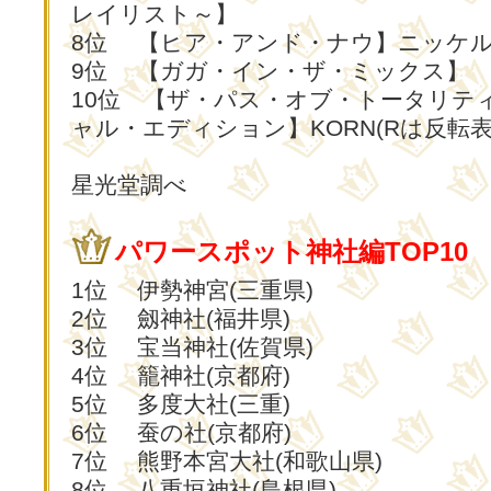
レイリスト～】
8位 【ヒア・アンド・ナウ】ニッケ
9位 【ガガ・イン・ザ・ミックス】
10位 【ザ・パス・オブ・トータリテ
ャル・エディション】KORN(Rは反転表
星光堂調べ
パワースポット神社編TOP10
1位 伊勢神宮(三重県)
2位 劔神社(福井県)
3位 宝当神社(佐賀県)
4位 籠神社(京都府)
5位 多度大社(三重)
6位 蚕の社(京都府)
7位 熊野本宮大社(和歌山県)
8位 八重垣神社(島根県)