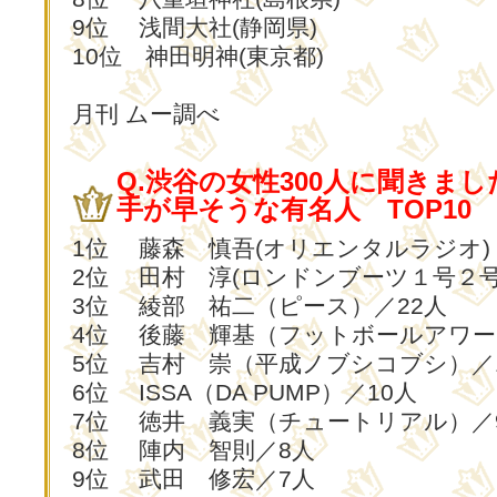
9位 浅間大社(静岡県)
10位 神田明神(東京都)
月刊 ムー調べ
Q.渋谷の女性300人に聞きまし
手が早そうな有名人 TOP10
1位 藤森 慎吾(オリエンタルラジオ) 
2位 田村 淳(ロンドンブーツ１号２号
3位 綾部 祐二（ピース）／22人
4位 後藤 輝基（フットボールアワー
5位 吉村 崇（平成ノブシコブシ）／
6位 ISSA（DA PUMP）／10人
7位 徳井 義実（チュートリアル）／
8位 陣内 智則／8人
9位 武田 修宏／7人