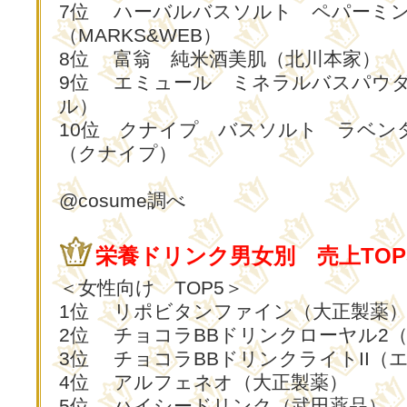
7位 ハーバルバスソルト ペパーミ
（MARKS&WEB）
8位 富翁 純米酒美肌（北川本家）
9位 エミュール ミネラルバスパウ
ル）
10位 クナイプ バスソルト ラベン
（クナイプ）
@cosume調べ
栄養ドリンク男女別 売上TOP
＜女性向け TOP5＞
1位 リポビタンファイン（大正製薬
2位 チョコラBBドリンクローヤル2
3位 チョコラBBドリンクライトII（
4位 アルフェネオ（大正製薬）
5位 ハイシードリンク（武田薬品）