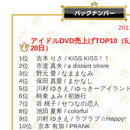
20
アイドルDVD売上げTOP10（5
20日）
1位 吉木 りさ / KISS KISS！！
2位 市道 真央 / a distant shore
3位 野元 愛 / なままなみ
4位 保田 真愛 / まかなし
5位 川村 ゆきえ / ゆっきーアイラン
6位 時東 ぁみ / 初旅行
7位 谷 桃子 / せつなの恋人
8位 池田 夏希 / colorful
9位 川村 ゆきえ / ラブラブ☆Happy!
10位 京本 有加 / PRANK