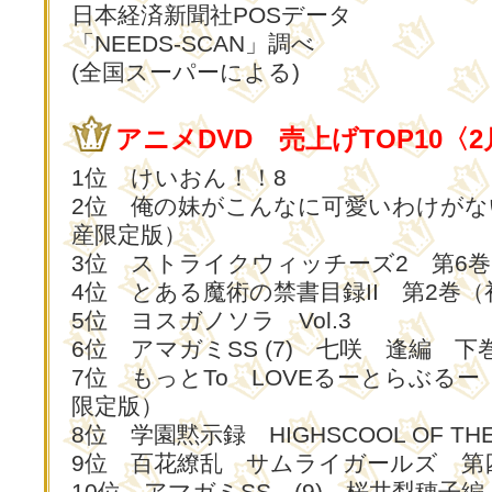
日本経済新聞社POSデータ
「NEEDS-SCAN」調べ
(全国スーパーによる)
アニメDVD 売上げTOP10〈
1位 けいおん！！8
2位 俺の妹がこんなに可愛いわけがな
産限定版）
3位 ストライクウィッチーズ2 第6
4位 とある魔術の禁書目録II 第2巻
5位 ヨスガノソラ Vol.3
6位 アマガミSS (7) 七咲 逢編 下
7位 もっとTo LOVEるーとらぶるー
限定版）
8位 学園黙示録 HIGHSCOOL OF THE 
9位 百花繚乱 サムライガールズ 第
10位 アマガミSS (9) 桜井梨穂子