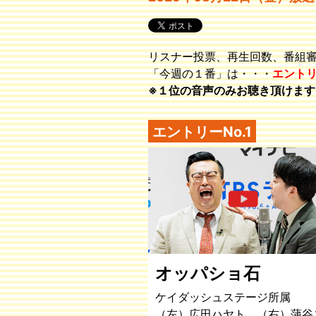
リスナー投票、再生回数、番組
「今週の１番」は・・・
エント
※１位の音声のみお聴き頂けます
エントリーNo.1
オッパショ石
ケイダッシュステージ所属
（左）広田ハヤト （右）蒲谷