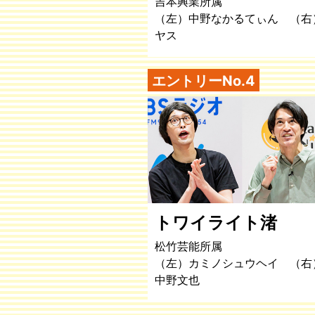
吉本興業所属
（左）中野なかるてぃん （右
ヤス
エントリーNo.4
トワイライト渚
松竹芸能所属
（左）カミノシュウヘイ （右
中野文也