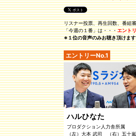
リスナー投票、再生回数、番組
「今週の１番」は・・・
エント
※１位の音声のみお聴き頂けます
エントリーNo.1
ハルひなた
プロダクション人力舎所属
（左）大本 武司 （右）五十