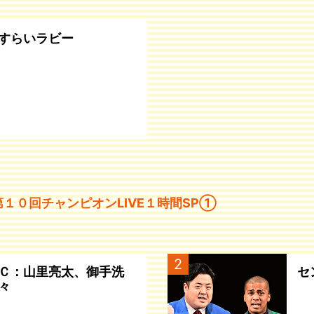
すらいラビー
）第１０回チャンピオンLIVE１時間SP①
2
Ｃ：山里亮太、御手洗
セ
々