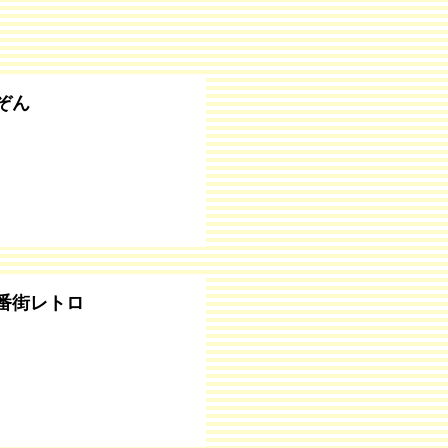
ぞん
番街レトロ