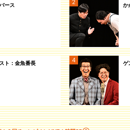
2
バース
か
4
スト：金魚番長
ゲ