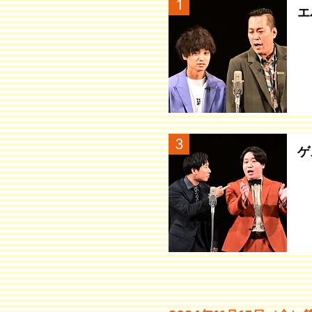
1
エ
3
ゲ