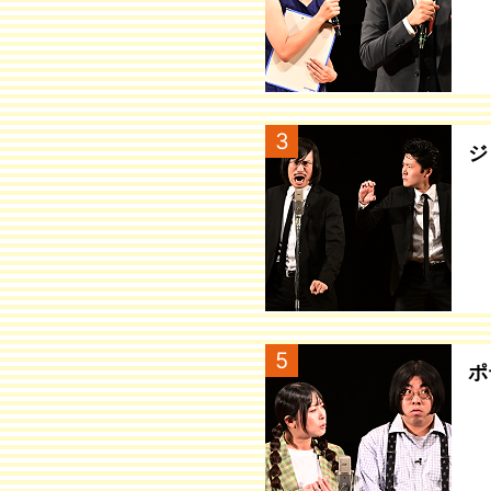
3
ジ
5
ポ