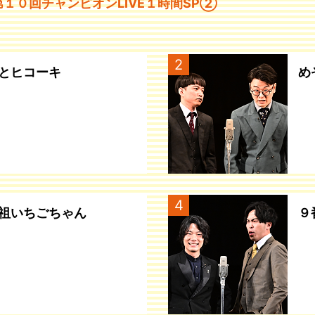
）第１０回チャンピオンLIVE１時間SP②
2
とヒコーキ
め
4
祖いちごちゃん
９