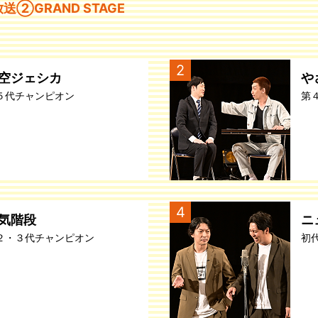
送②GRAND STAGE
2
空ジェシカ
や
５代チャンピオン
第
4
気階段
ニ
２・３代チャンピオン
初