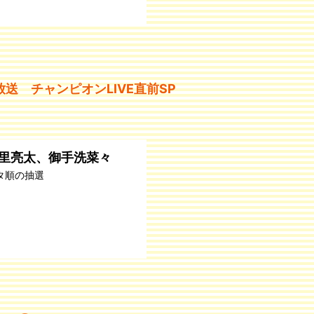
）放送 チャンピオンLIVE直前SP
里亮太、御手洗菜々
タ順の抽選