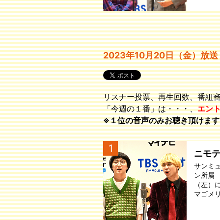
2023年10月20日（金）放送
リスナー投票、再生回数、番組
「今週の１番」は・・・、
エン
※１位の音声のみお聴き頂けます
1
ニモ
サンミ
ン所属
（左）
マゴメ