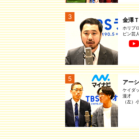
3
金澤
ホリプ
ピン芸
5
アー
ケイダ
漫才
（左）