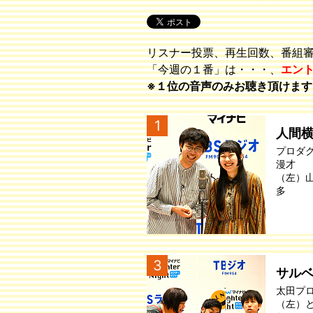
リスナー投票、再生回数、番組
「今週の１番」は・・・、
エン
※１位の音声のみお聴き頂けます
1
人間
プロダ
漫才
（左）
多
3
サル
太田プ
（左）