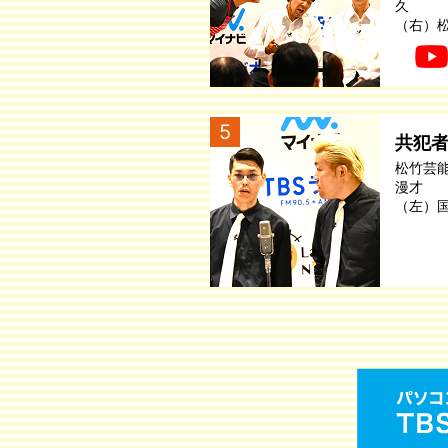
久
（右）
5
共犯
松竹芸
漫才
（左）