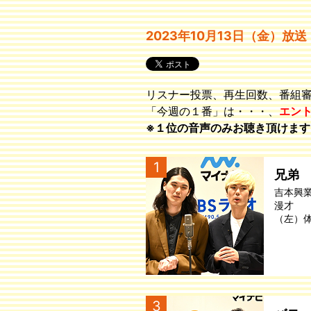
2023年10月13日（金）放送
リスナー投票、再生回数、番組
「今週の１番」は・・・、
エン
※１位の音声のみお聴き頂けます
1
兄弟
吉本興
漫才
（左）
3