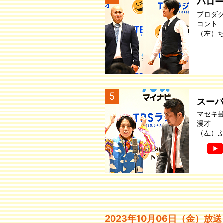
バロ
プロダ
コント
（左）
5
スー
マセキ
漫才
（左）
2023年10月06日（金）放送