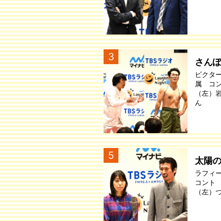
3
さん
ビクタ
属 コ
（左）
ん
5
太陽
ラフィ
コント
（左）