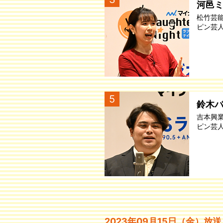
河邑
松竹芸
ピン芸
5
鈴木
吉本興
ピン芸
2023年09月15日（金）放送