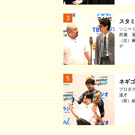
3
スタ
ソニー
所属 
（左）
デ
5
ネギ
プロダ
漫才
（前）