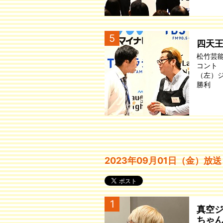
5
四天
松竹芸
コント
（左）
勝利
2023年09月01日（金）放送
1
真空
ちゃ