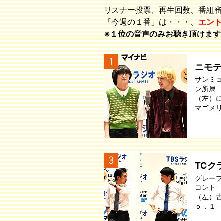
リスナー投票、再生回数、番組
「今週の１番」は・・・、
エン
※１位の音声のみお聴き頂けます
1
ニモ
サンミ
ン所属
（左）
マゴメ
3
TCク
グレー
コント
（左）
ｏ．１