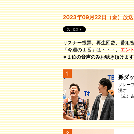
2023年09月22日（金）放送
リスナー投票、再生回数、番組
「今週の１番」は・・・、
エン
※１位の音声のみお聴き頂けます
1
孫ダ
グレー
漫才
（左）吉
3