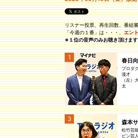
リスナー投票、再生回数、番組
「今週の１番」は・・・、
エン
※１位の音声のみお聴き頂けます
1
春日
プロダ
漫才
（左）
太
3
森本
松竹芸
ピン芸