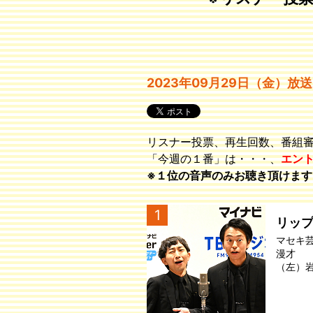
2023年09月29日（金）放送
リスナー投票、再生回数、番組
「今週の１番」は・・・、
エン
※１位の音声のみお聴き頂けます
1
リッ
マセキ
漫才
（左）