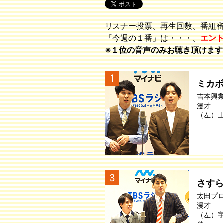
リスナー投票、再生回数、番組
「今週の１番」は・・・、
エン
※１位の音声のみお聴き頂けます
1
ミカ
吉本興
漫才
（左）
3
さす
太田プ
漫才
（左）