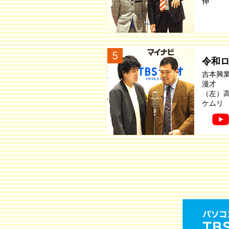
伸
5
令和
吉本興
漫才
（左）
ケムリ