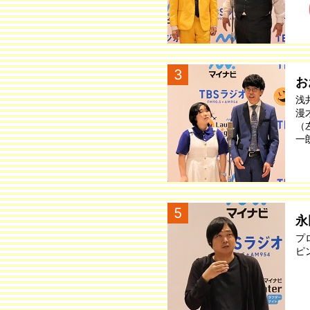
3
お
浅
漫
（
一
5
永
プ
ピ