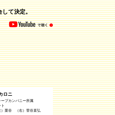
合して決定。
カロニ
レープカンパニー所属
ント
左）栗谷 （右）菅谷直弘