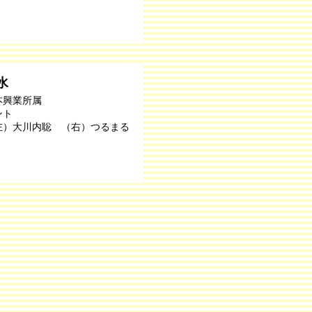
水
本興業所属
ント
左）大川内聡 （右）つるまる