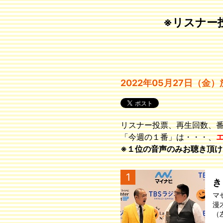
※リスナー
2022年05月27日（金）
リスナー投票、再生回数、
「今週の１番」は・・・、
※１位の音声のみお聴き頂け
1
き
マ
漫
（