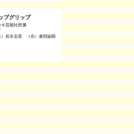
ップグリップ
セキ芸能社所属
才
左）岩永圭吾 （右）倉田紘顕