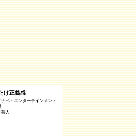
たけ正義感
タナベ・エンターテインメント
属
ン芸人