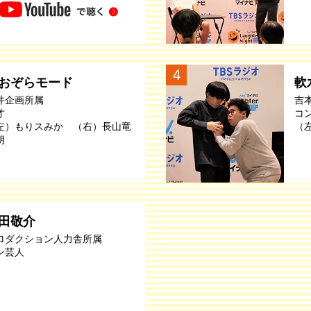
4
おぞらモード
軟
井企画所属
吉
才
コ
左）もりスみか （右）長山竜
（
朗
田敬介
ロダクション人力舎所属
ン芸人