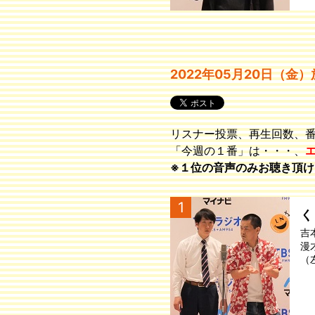
2022年05月20日（金
リスナー投票、再生回数、
「今週の１番」は・・・、
※１位の音声のみお聴き頂け
1
く
吉
漫
（