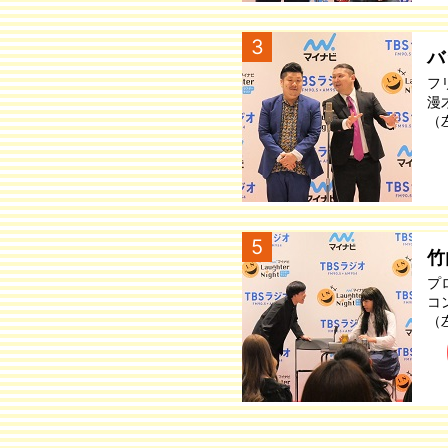
3
バ
フ
漫
（
5
竹
プ
コ
（