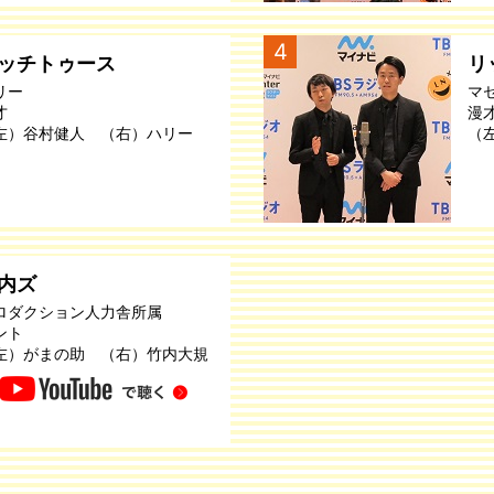
4
ッチトゥース
リ
リー
マ
才
漫
左）谷村健人 （右）ハリー
（
内ズ
ロダクション人力舎所属
ント
左）がまの助 （右）竹内大規