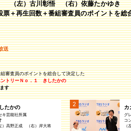
（左）古川彰悟 （右）依藤たかゆき
投票＋再生回数＋番組審査員のポイントを総
放送
番組審査員のポイントを総合して決定した
エントリーＮｏ．１ きしたかの
ます
2
したかの
カ
セキ芸能社所属
グ
才
コ
左）高野正成 （右）岸大将
（