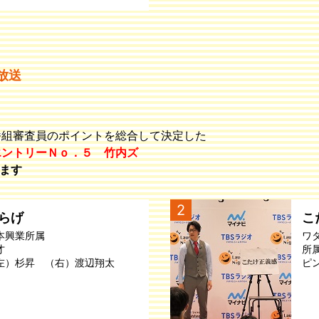
）放送
番組審査員のポイントを総合して決定した
エントリーＮｏ．５ 竹内ズ
ます
2
らげ
こ
本興業所属
ワ
才
所
左）杉昇 （右）渡辺翔太
ピ