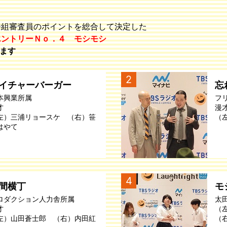
番組審査員のポイントを総合して決定した
エントリーＮｏ．４ モシモシ
ます
2
イチャーバーガー
忘
本興業所属
フ
才
漫
左）三浦リョースケ （右）笹
（
はやて
4
間横丁
モ
ロダクション人力舎所属
太
才
（
左）山田蒼士郎 （右）内田紅
（