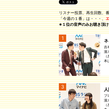
リスナー投票、再生回数、
「今週の１番」は・・・、
※１位の音声のみお聴き頂け
1
ネ
吉
漫
（
本
3
人
プ
漫
（