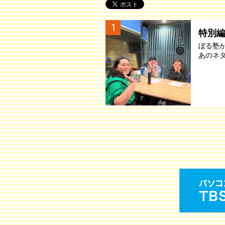
1
特別
ぼる塾
あのネ