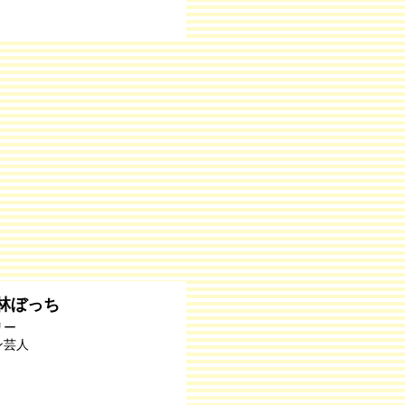
林ぼっち
リー
ン芸人