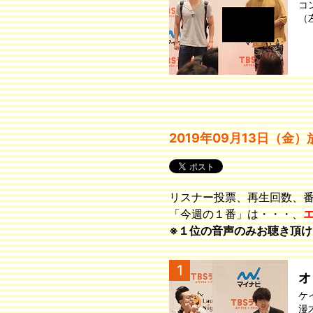
コ
（
2019年09月13日（金）
リスナー投票、再生回数、
「今週の１番」は・・・、
※１位の音声のみお聴き頂け
1
オ
ケ
漫