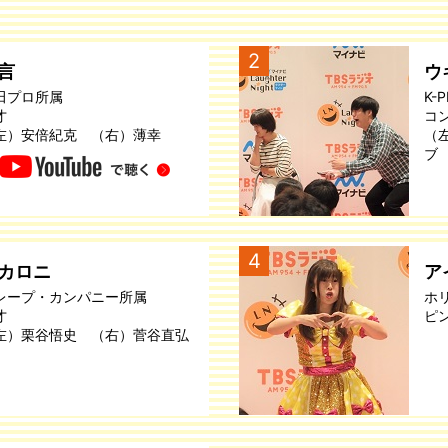
2
言
ウ
田プロ所属
K-
才
コ
左）安倍紀克 （右）薄幸
（
ブ
4
カロニ
ア
レープ・カンパニー所属
ホ
才
ピ
左）栗谷悟史 （右）菅谷直弘