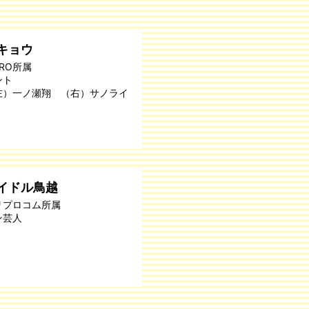
キョウ
PRO所属
ント
左）一ノ瀬翔 （右）サノライ
イドル鳥越
リプロコム所属
ン芸人