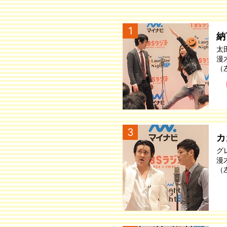
1
納
太
漫
（
3
カ
グ
漫
（