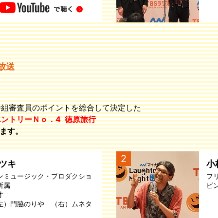
）放送
番組審査員のポイントを総合して決定した
エントリーＮｏ．4 徳原旅行
ます。
2
ツキ
小
ンミュージック・プロダクショ
フ
所属
ピ
才
左）門脇のりや （右）ムネタ