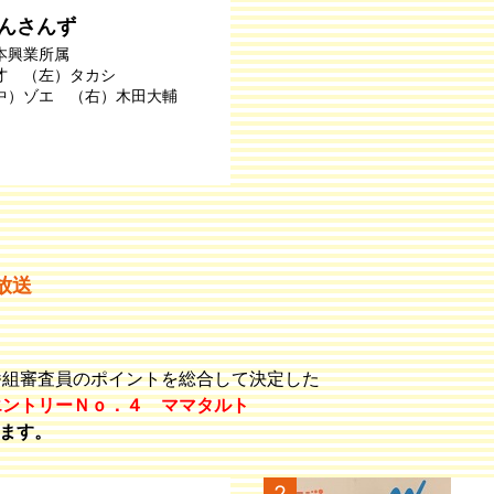
んさんず
本興業所属
才 （左）タカシ
中）ゾエ （右）木田大輔
放送
番組審査員のポイントを総合して決定した
エントリーＮｏ．４ ママタルト
ます。
2