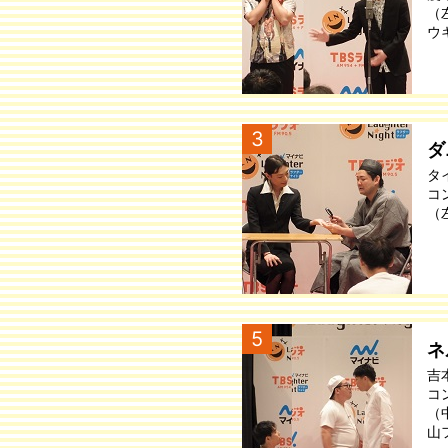
（
ウ
3
ダ
タ
コ
（
5
ネ
吉
コ
（
山