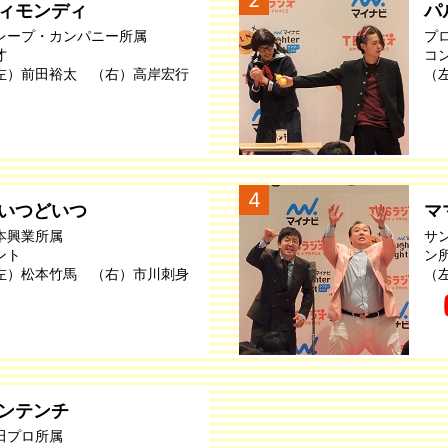
ィモンディ
パ
レープ・カンパニー所属
プ
才
コ
左）前田裕太 （右）高岸宏行
（
4
いつどいつ
マ
本興業所属
サ
ント
ン
左）松本竹馬 （右）市川刺身
（
ンテンチ
田プロ所属