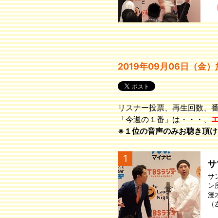
2019年09月06日（金
リスナー投票、再生回数、
「今週の１番」は・・・、
※１位の音声のみお聴き頂け
1
サ
サ
ン
漫
（