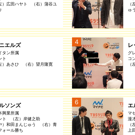
左）広田ハヤト （右）蒲谷ユ
（
キ
ゅ
4
ニエルズ
レ
イタン所属
グ
ント
コ
左）あさひ （右）望月隆寛
（
6
ルソンズ
エ
本興業所属
マ
ント （左）岸健之助
漫
中）和田まんじゅう （右）青
（
フォール勝ち
上