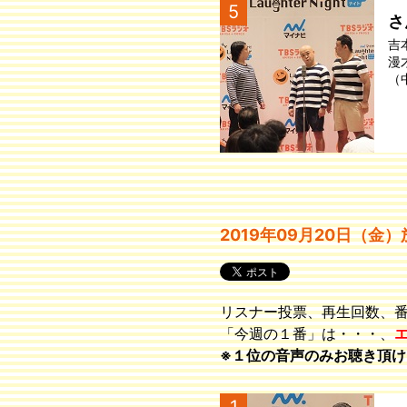
5
さ
吉
漫
（
2019年09月20日（金）
リスナー投票、再生回数、
「今週の１番」は・・・、
※１位の音声のみお聴き頂け
1