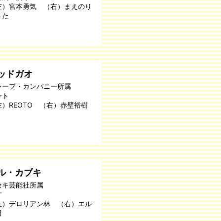
左）宮本勇気 （右）まえのり
うた
ッドガオ
レープ・カンパニー所属
ント
左）REOTO （右）赤壁裕樹
ル・カブキ
セキ芸能社所属
才
左）デロリアン林 （右）エル
田