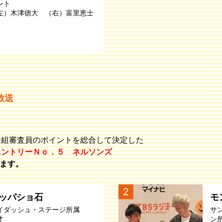
ント
左）木津徳大 （右）富里恵士
放送
番組審査員のポイントを総合して決定した
エントリーＮｏ．５ ネルソンズ
ます。
2
ッパショ石
モ
イダッシュ・ステージ所属
サ
才
ン