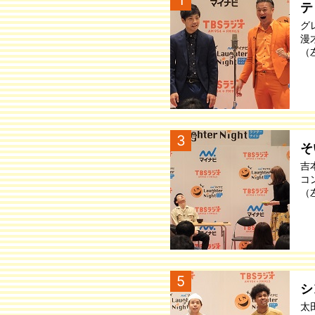
テ
グ
漫
（
3
そ
吉
コ
（
5
シ
太