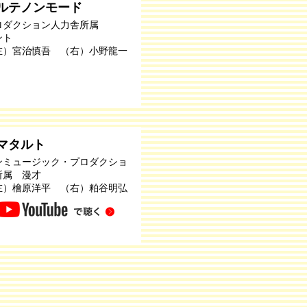
ルテノンモード
ロダクション人力舎所属
ント
左）宮治慎吾 （右）小野龍一
マタルト
ンミュージック・プロダクショ
所属 漫才
左）檜原洋平 （右）粕谷明弘