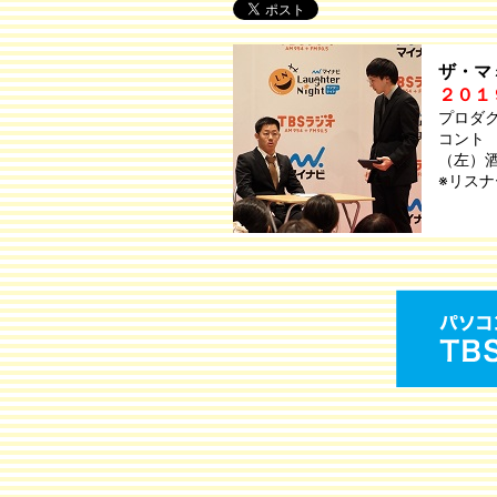
ザ・マ
２０１
プロダ
コント
（左）
※リス