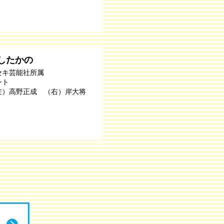
したかの
セキ芸能社所属
ント
左）高野正成 （右）岸大将