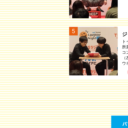
5
ジ
ト
所
コ
（
ウ