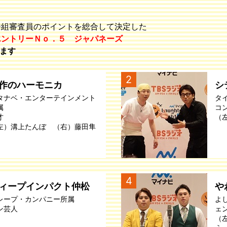
番組審査員のポイントを総合して決定した
エントリーＮｏ．５ ジャパネーズ
ます
2
作のハーモニカ
シ
タナベ・エンターテインメント
タ
属
コ
才
（
左）溝上たんぼ （右）藤田隼
4
ィープインパクト仲松
や
レープ・カンパニー所属
よ
ン芸人
ェ
（