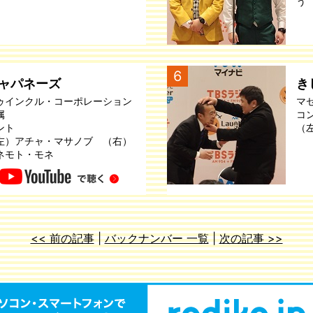
う
6
ャパネーズ
き
ゥインクル・コーポレーション
マ
属
コ
ント
（
左）アチャ・マサノブ （右）
ネモト・モネ
<< 前の記事
|
バックナンバー 一覧
|
次の記事 >>