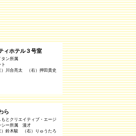
ティホテル３号室
イタン所属
ント
左）川合亮太 （右）押田貴史
わら
しもとクリエイティブ・エージ
ンシー所属 漫才
左）鈴木駿 （右）りゅうたろ