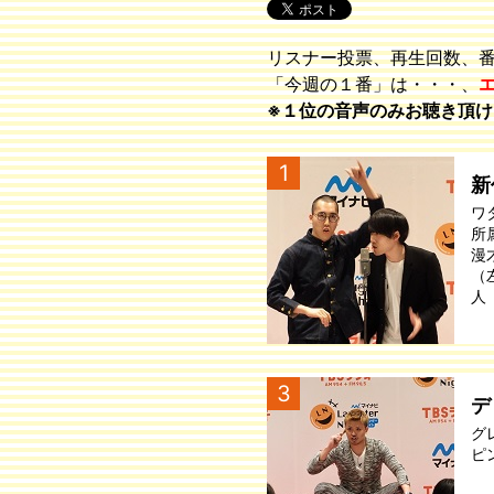
リスナー投票、再生回数、
「今週の１番」は・・・、
※１位の音声のみお聴き頂け
1
新
ワ
所
漫
（
人
3
デ
グ
ピ