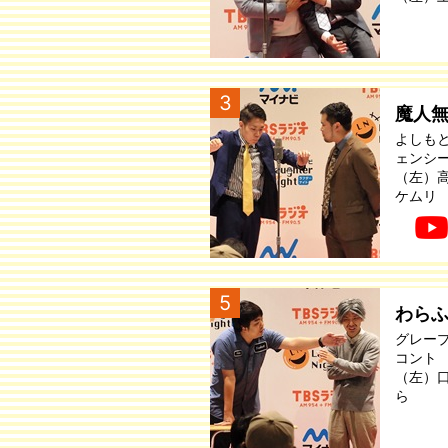
3
魔人
よしも
ェンシ
（左）
ケムリ
5
わら
グレー
コント
（左）
ら