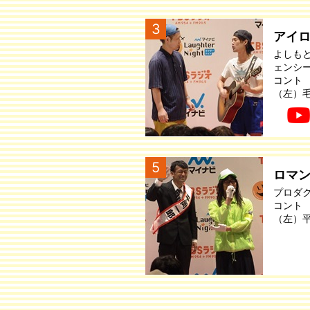
3
アイ
よしも
ェンシ
コント
（左）
5
ロマ
プロダ
コント
（左）