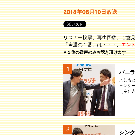
2018年08月10日放送
リスナー投票、再生回数、ご意
「今週の１番」は・・・、
エン
※１位の音声のみお聴き頂けます
1
バニ
よしも
ェンシ
（左）
3
シン