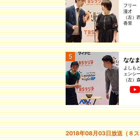
フリー
漫才
（左）
香里
5
なな
よしも
ェンシ
（左）
2018年08月03日放送（８