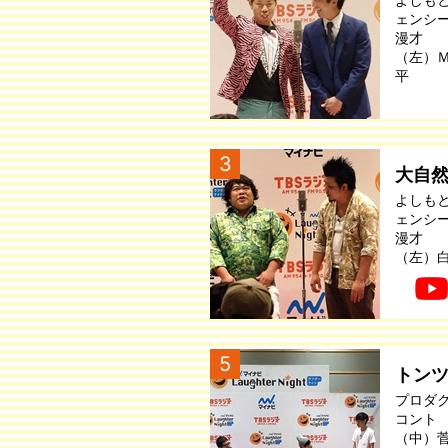
ェンシ
漫才
（左）
平
3
大自
よしも
ェンシ
漫才
（左）
5
トン
プロダ
コント
（中）