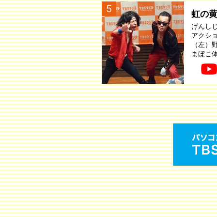
5
虹の
げんし
アクシ
（左）
まぼこ