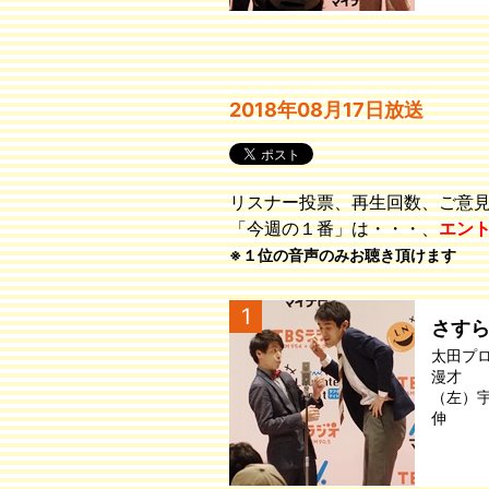
2018年08月17日放送
リスナー投票、再生回数、ご意
「今週の１番」は・・・、
エン
※１位の音声のみお聴き頂けます
1
さす
太田プ
漫才
（左）
伸