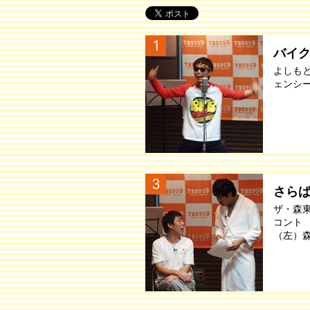
1
バイ
よしも
ェンシ
3
さら
ザ・森
コント
（左）