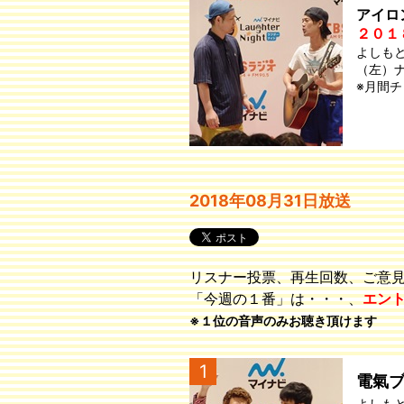
アイロ
２０１
よしも
（左）
※月間
2018年08月31日放送
リスナー投票、再生回数、ご意
「今週の１番」は・・・、
エン
※１位の音声のみお聴き頂けます
1
電氣
よしも