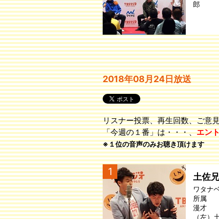
郎
2018年08月24日放送
リスナー投票、再生回数、ご意
「今週の１番」は・・・、
エン
※１位の音声のみお聴き頂けます
1
土佐
ワタナ
所属
漫才
（左）