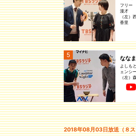
フリー
漫才
（左）
香里
5
なな
よしも
ェンシ
（左）
2018年08月03日放送（８