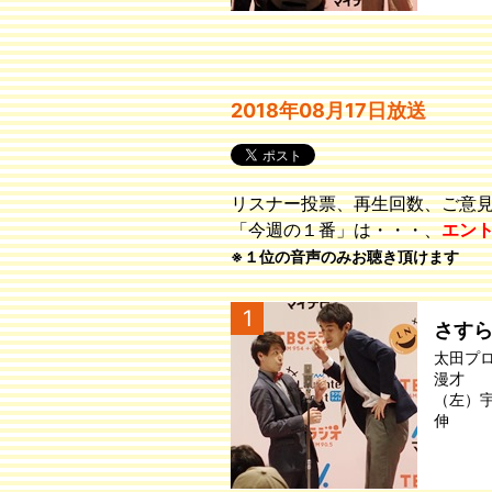
2018年08月17日放送
リスナー投票、再生回数、ご意
「今週の１番」は・・・、
エン
※１位の音声のみお聴き頂けます
1
さす
太田プ
漫才
（左）
伸