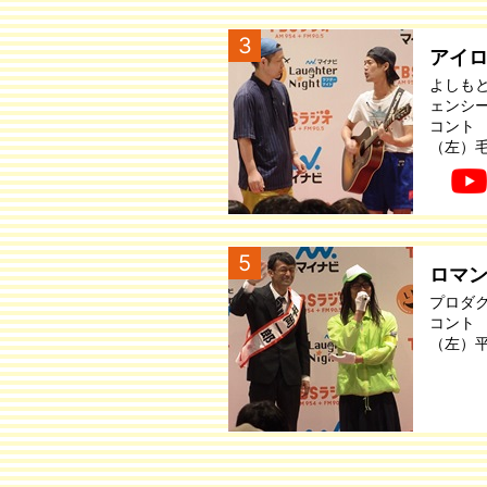
3
アイ
よしも
ェンシ
コント
（左）
5
ロマ
プロダ
コント
（左）