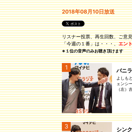
2018年08月10日放送
リスナー投票、再生回数、ご意
「今週の１番」は・・・、
エン
※１位の音声のみお聴き頂けます
1
バニ
よしも
ェンシ
（左）
3
シン