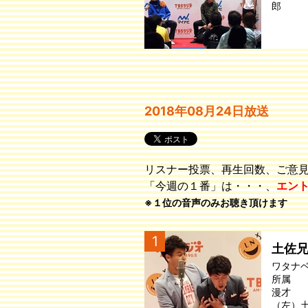
郎
2018年08月24日放送
リスナー投票、再生回数、ご意
「今週の１番」は・・・、
エン
※１位の音声のみお聴き頂けます
1
土佐
ワタナ
所属
漫才
（左）