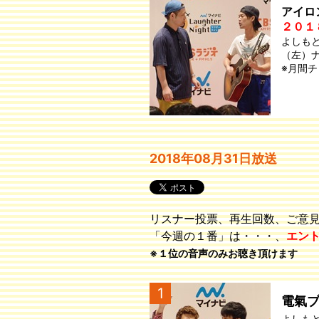
アイロ
２０１
よしも
（左）
※月間
2018年08月31日放送
リスナー投票、再生回数、ご意
「今週の１番」は・・・、
エン
※１位の音声のみお聴き頂けます
1
電氣
よしも