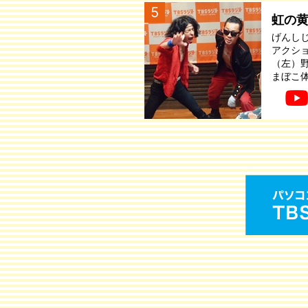
5
虹の
げんし
アクシ
（左）
まぼこ