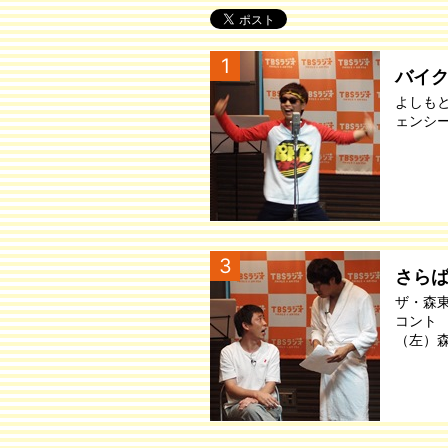
1
バイ
よしも
ェンシ
3
さら
ザ・森
コント
（左）