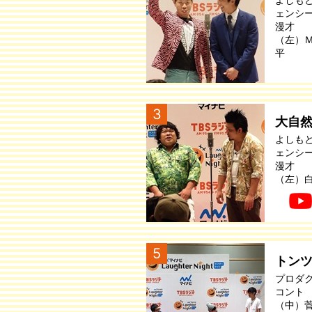
ェンシ
漫才
（左）
平
3
大自
よしも
ェンシ
漫才
（左）
5
トン
プロダ
コント
（中）