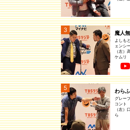
3
魔人
よしも
ェンシ
（左）
ケムリ
5
わら
グレー
コント
（左）
ら