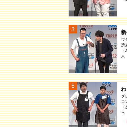
3
新
ワ
所
（
人
5
わ
グ
コ
（
ら