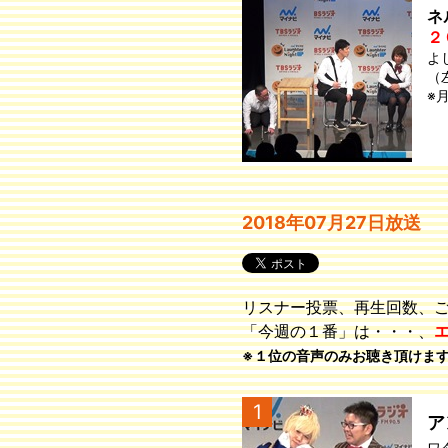
ネ
２
よ
（
※
2018年07月27日放送
リスナー投票、再生回数、
「今週の１番」は・・・、
※１位の音声のみお聴き頂けま
1
ア
ワ