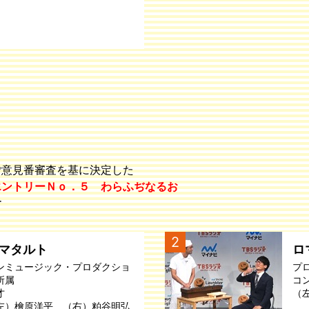
ご意見番審査を基に決定した
エントリーＮｏ．５ わらふぢなるお
す
2
マタルト
ロ
ンミュージック・プロダクショ
プ
所属
コ
才
（
左）檜原洋平 （右）粕谷明弘