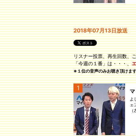
2018年07月13日放送
リスナー投票、再生回数、
「今週の１番」は・・・、
※１位の音声のみお聴き頂けま
1
マ
よ
ェ
（