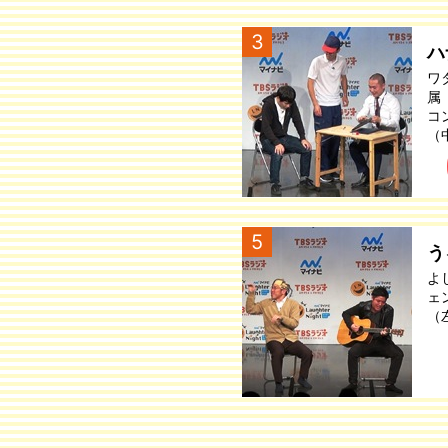
3
ハ
ワ
属
コ
（
5
う
よ
ェ
（