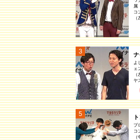
属
コ
（
3
ナ
よ
ェ
（
ヤ
5
ト
プ
コ
（