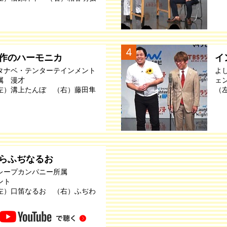
4
作のハーモニカ
イ
タナベ・テンターテインメント
よ
属 漫才
ェ
左）溝上たんぼ （右）藤田隼
（
らふぢなるお
レープカンパニー所属
ント
左）口笛なるお （右）ふぢわ