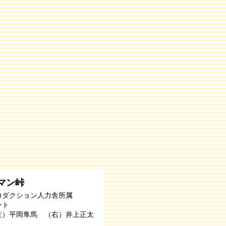
マン峠
ロダクション人力舎所属
ント
左）平岡隼馬 （右）井上正太