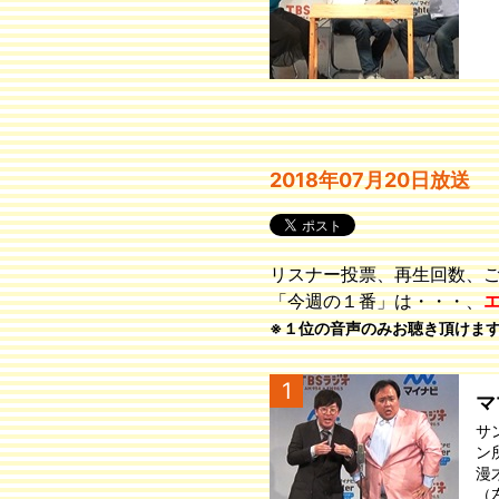
2018年07月20日放送
リスナー投票、再生回数、
「今週の１番」は・・・、
※１位の音声のみお聴き頂けま
1
マ
サ
ン
漫
（