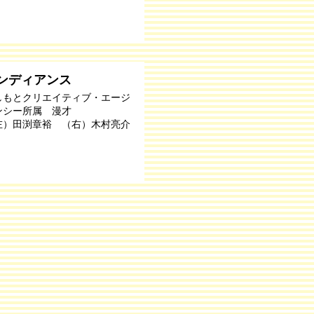
ンディアンス
しもとクリエイティブ・エージ
ンシー所属 漫才
左）田渕章裕 （右）木村亮介