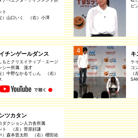
ピ
ント
左）山口いく （右）小澤
4
イチンゲールダンス
キ
しもとクリエイティブ・エージ
ケ
ンシー所属 漫才
コ
左）中野なかるてぃん （右）
（
ス
SA
ンツカタン
ロダクション人力舎所属
ント （左）菅原好謙
中）森本晋太郎 （右）櫻田佑