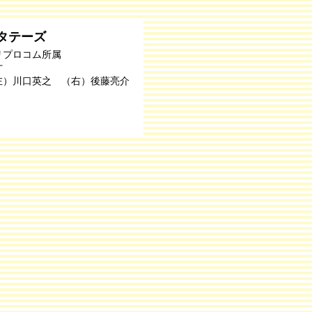
タテーズ
リプロコム所属
才
左）川口英之 （右）後藤亮介