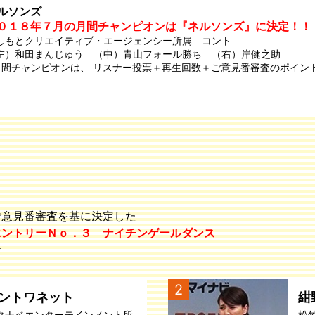
ルソンズ
０１８年７月の月間チャンピオンは『ネルソンズ』に決定！！
しもとクリエイティブ・エージェンシー所属 コント
左）和田まんじゅう （中）青山フォール勝ち （右）岸健之助
月間チャンピオンは、 リスナー投票＋再生回数＋ご意見番審査のポイン
ご意見番審査を基に決定した
エントリーＮｏ．３ ナイチンゲールダンス
す
2
ントワネット
紺
タナベエンターテインメント所
松