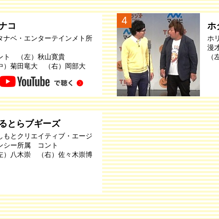
4
ナコ
ホ
タナベ・エンターテインメト所
ホ
漫
ント （左）秋山寛貴
（
中）菊田竜大 （右）岡部大
るとらブギーズ
しもとクリエイティブ・エージ
ンシー所属 コント
左）八木崇 （右）佐々木崇博