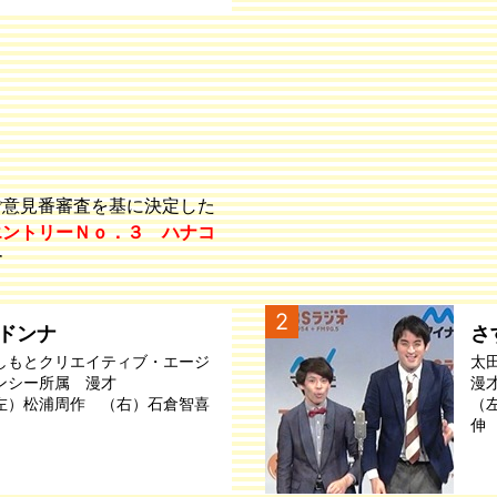
ご意見番審査を基に決定した
エントリーＮｏ．３ ハナコ
す
2
ドンナ
さ
しもとクリエイティブ・エージ
太
ンシー所属 漫才
漫
左）松浦周作 （右）石倉智喜
（
伸