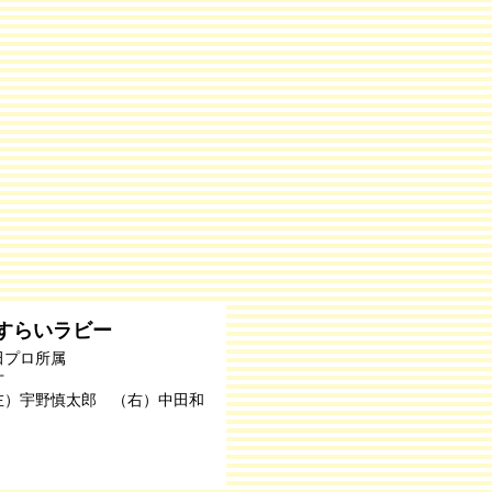
すらいラビー
田プロ所属
才
左）宇野慎太郎 （右）中田和