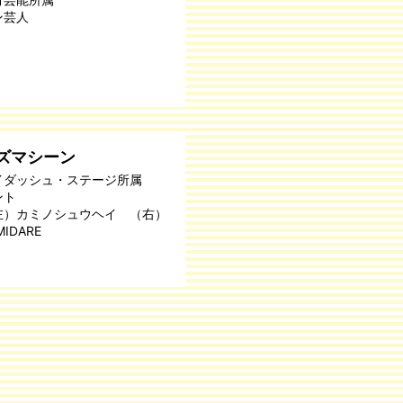
ン芸人
ズマシーン
イダッシュ・ステージ所属
ント
左）カミノシュウヘイ （右）
MIDARE