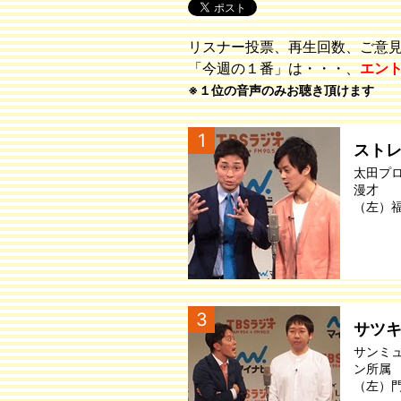
リスナー投票、再生回数、ご意
「今週の１番」は・・・、
エン
※１位の音声のみお聴き頂けます
1
スト
太田プ
漫才
（左）
3
サツ
サンミ
ン所属
（左）