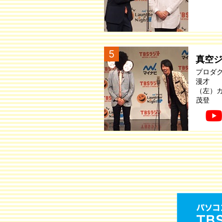
5
真空
プロダ
漫才
（左）
茂登