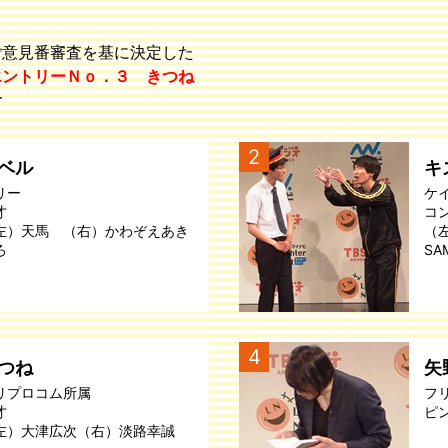
ご意見番審査を基に決定した
エントリーＮｏ．３ きつね
す
2
ベル
キ
リー
ケ
才
コ
左）天馬 （右）かわぞえあき
（
ろ
SA
4
つね
矢
リプロコム所属
フ
才
ピ
左）大津広次（右）淡路幸誠