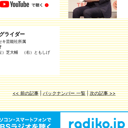
グライダー
セキ芸能社所属
才
左）芝大輔 （右）ともしげ
<< 前の記事
|
バックナンバー 一覧
|
次の記事 >>