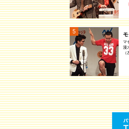
5
モ
マ
漫
（