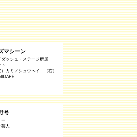
ズマシーン
イダッシュ・ステージ所属
ント
左）カミノシュウヘイ （右）
MIDARE
野号
リー
ン芸人