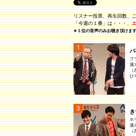
リスナー投票、再生回数、
「今週の１番」は・・・、
※１位の音声のみお聴き頂けま
1
バ
フ
漫
（
ひ
3
き
ホ
漫
（