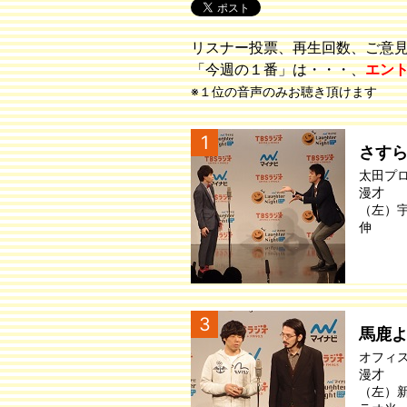
リスナー投票、再生回数、ご意
「今週の１番」は・・・、
エン
※１位の音声のみお聴き頂けます
1
さす
太田プ
漫才
（左）
伸
3
馬鹿
オフィ
漫才
（左）