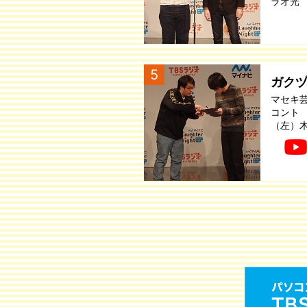
ラオ光
5
ガク
マセキ
コント
（左）