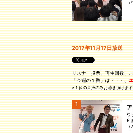
（
2017年11月17日放送
リスナー投票、再生回数、
「今週の１番」は・・・、
※１位の音声のみお聴き頂けます
1
ア
ワ
所
（