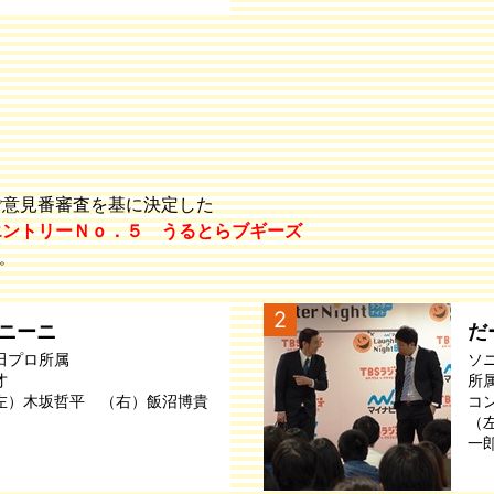
ご意見番審査を基に決定した
エントリーＮｏ．５ うるとらブギーズ
。
2
ニーニ
だ
田プロ所属
ソ
才
所
左）木坂哲平 （右）飯沼博貴
コ
（
一