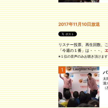
2017年11月10日放送
リスナー投票、再生回数、
「今週の１番」は・・・、
※１位の音声のみお聴き頂けます
1
パ
太
漫
（