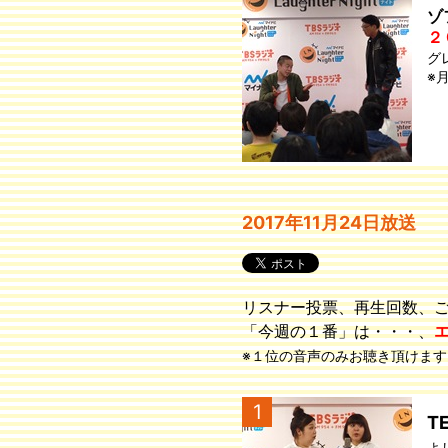
ゾ
２
グ
※
2017年11月24日放送
リスナー投票、再生回数、
「今週の１番」は・・・、
※１位の音声のみお聴き頂けます
1
T
よ