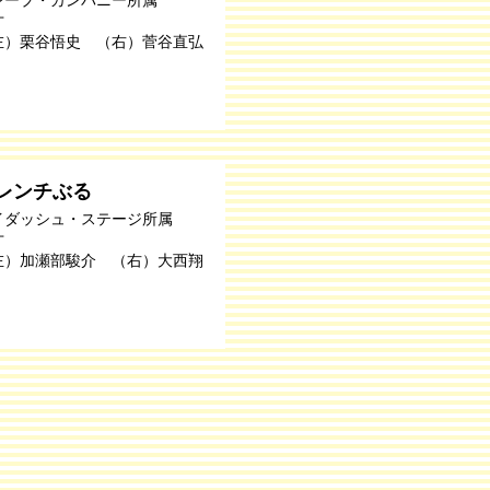
才
左）栗谷悟史 （右）菅谷直弘
レンチぶる
イダッシュ・ステージ所属
才
左）加瀬部駿介 （右）大西翔