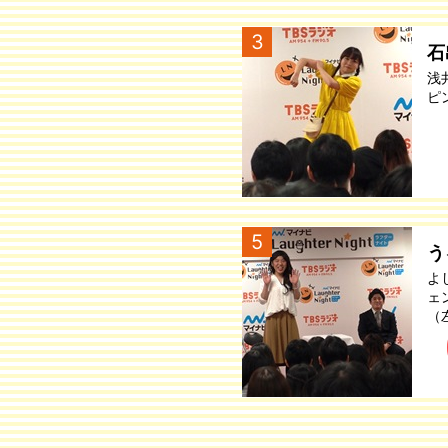
3
石
浅
ピ
5
う
よ
ェ
（