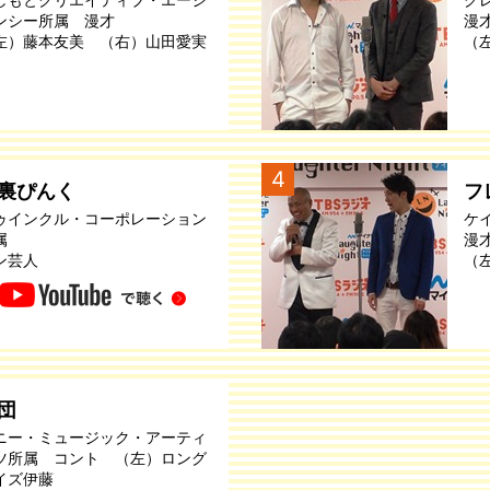
ンシー所属 漫才
漫
左）藤本友美 （右）山田愛実
（
4
裏ぴんく
フ
ゥインクル・コーポレーション
ケ
属
漫
ン芸人
（
団
ニー・ミュージック・アーティ
ツ所属 コント （左）ロング
イズ伊藤