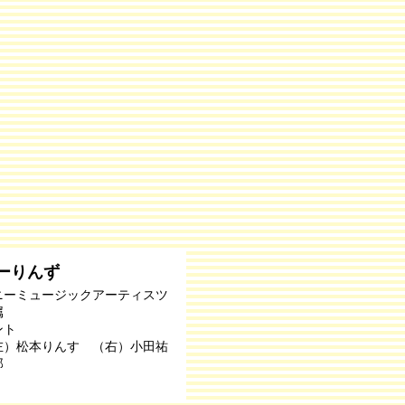
ーりんず
ニーミュージックアーティスツ
属
ント
左）松本りんす （右）小田祐
郎