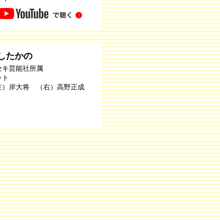
したかの
セキ芸能社所属
ント
左）岸大将 （右）高野正成