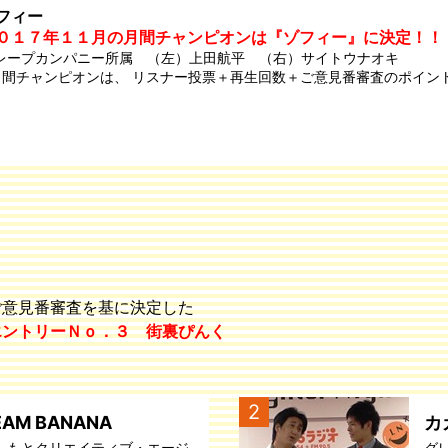
フィー
０１７年１１月の月間チャンピオンは『ゾフィー』に決定！！
レープカンパニー所属 （左）上田航平 （右）サイトウナオキ
月間チャンピオンは、 リスナー投票＋再生回数＋ご意見番審査のポイン
ご意見番審査を基に決定した
エントリーＮｏ．３ 街裏ぴんく
2
EAM BANANA
カ
しもとクリエイティブ・エージ
グ