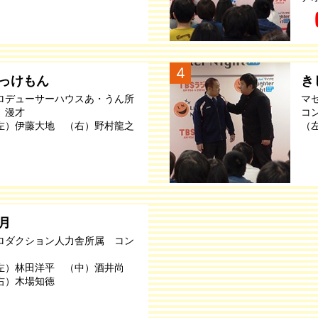
4
っけもん
き
ロデューサーハウスあ・うん所
マ
 漫才
コ
左）伊藤大地 （右）野村龍之
（
月
ロダクション人力舎所属 コン
左）林田洋平 （中）酒井尚
右）木場知徳