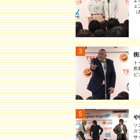
ェ
（
3
街
ト
所
ピ
5
や
ソ
ス
サ