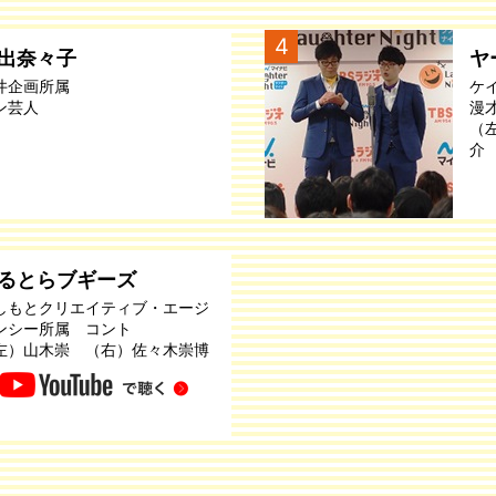
4
出奈々子
ヤ
井企画所属
ケ
ン芸人
漫
（
介
るとらブギーズ
しもとクリエイティブ・エージ
ンシー所属 コント
左）山木崇 （右）佐々木崇博