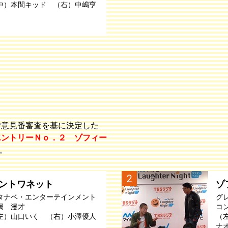
中）本間キッド （右）中嶋亨
ご意見番審査を基に決定した
エントリーＮｏ．２ ゾフィー
。
2
ントワネット
ゾ
タナベ・エンターテインメント
グ
属 漫才
コ
左）山口いく （右）小澤優人
（
ナ