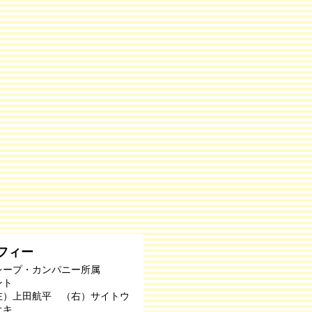
フィー
レープ・カンパニー所属
ント
左）上田航平 （右）サイトウ
オキ