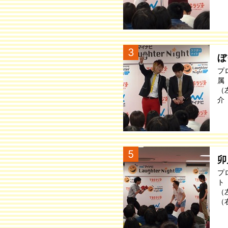
3
ぼ
プ
属
（
介
5
卯
プ
ト
（
（