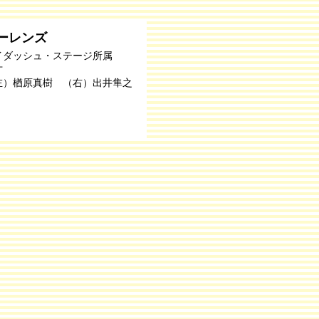
ーレンズ
イダッシュ・ステージ所属
才
左）楢原真樹 （右）出井隼之