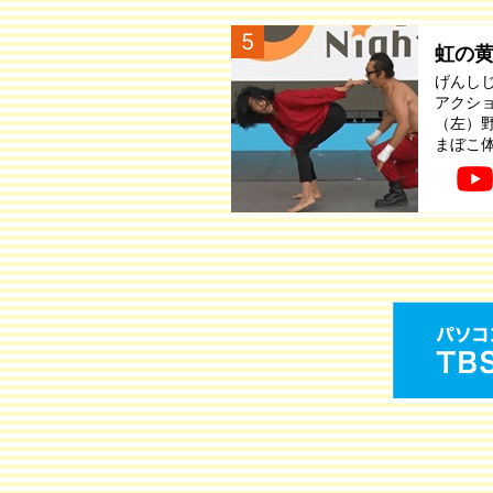
5
虹の
げんし
アクシ
（左）
まぼこ