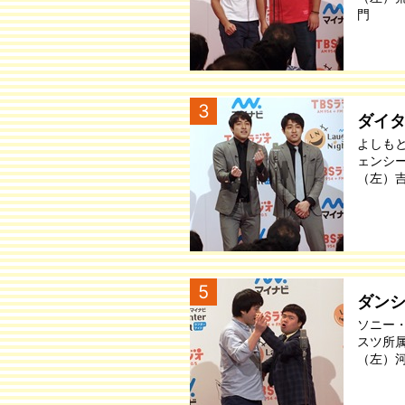
門
3
ダイ
よしも
ェンシ
（左）
5
ダン
ソニー
スツ所
（左）