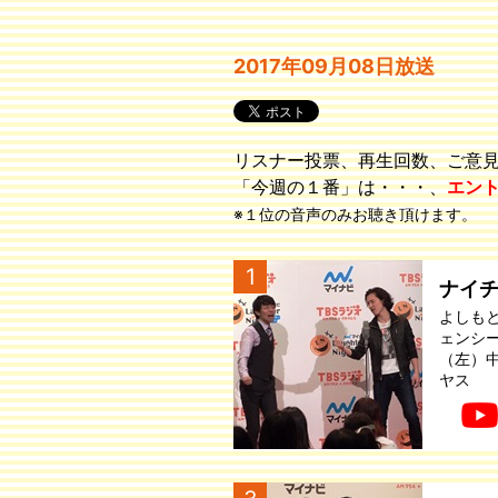
2017年09月08日放送
リスナー投票、再生回数、ご意
「今週の１番」は・・・、
エン
※１位の音声のみお聴き頂けます。
1
ナイ
よしも
ェンシ
（左）
ヤス