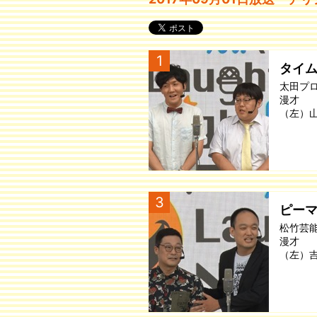
1
タイ
太田プ
漫才
（左）
3
ピー
松竹芸
漫才
（左）