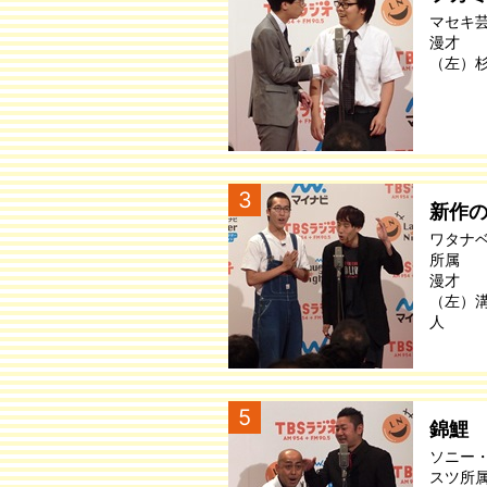
マセキ
漫才
（左）
3
新作
ワタナ
所属
漫才
（左）
人
5
錦鯉
ソニー
スツ所