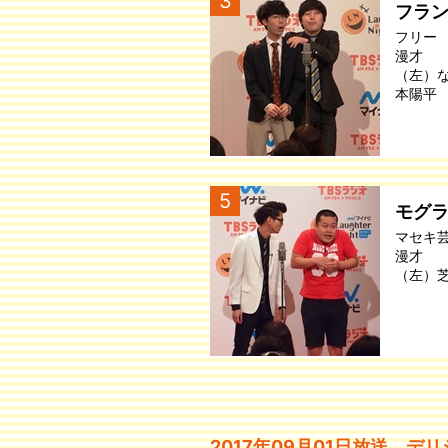
3
フラ
フリー
漫才
（左）
本陽平
5
モグ
マセキ
漫才
（左）
2017年09月01日放送 デ