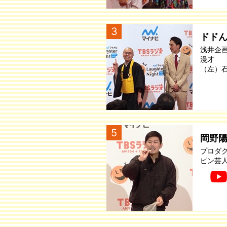
3
ドド
浅井企
漫才
（左）
5
岡野
プロダ
ピン芸