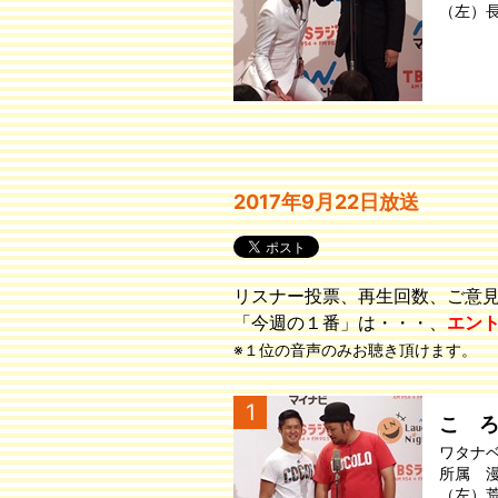
（左）
2017年9月22日放送
リスナー投票、再生回数、ご意
「今週の１番」は・・・、
エン
※１位の音声のみお聴き頂けます。
1
こゝ
ワタナ
所属 
（左）