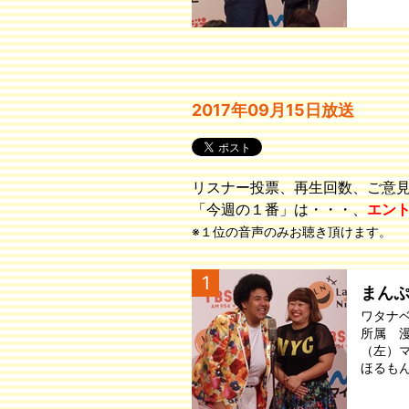
2017年09月15日放送
リスナー投票、再生回数、ご意
「今週の１番」は・・・、
エン
※１位の音声のみお聴き頂けます。
1
まん
ワタナ
所属 
（左）
ほるも