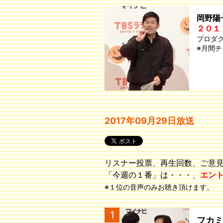
岡野陽
２０１
プロダ
※月間
2017年09月29日放送
リスナー投票、再生回数、ご意
「今週の１番」は・・・、
エン
※１位の音声のみお聴き頂けます。
1
フカ