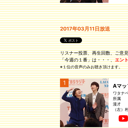
2017年03月11日放送
リスナー投票、再生回数、ご意
「今週の１番」は・・・、
エン
※１位の音声のみお聴き頂けます。
1
Aマッ
ワタナ
所属
漫才
（左）