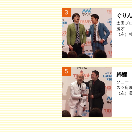
3
ぐり
太田プ
漫才
（左）
5
錦鯉
ソニー
スツ所
（左）