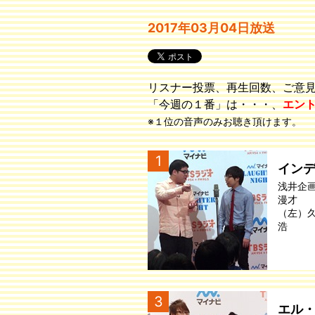
2017年03月04日放送
リスナー投票、再生回数、ご意
「今週の１番」は・・・、
エン
※１位の音声のみお聴き頂けます。
1
イン
浅井企
漫才
（左）
浩
3
エル