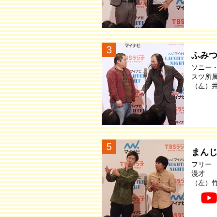
3
ふみ
ソニー
スツ所
（左）
5
まん
フリー
漫才
（左）