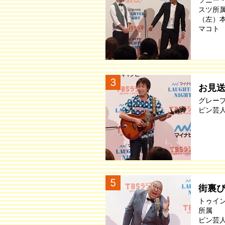
スツ所
（左）
マコト
3
お見
グレー
ピン芸
5
街裏
トゥイ
所属
ピン芸