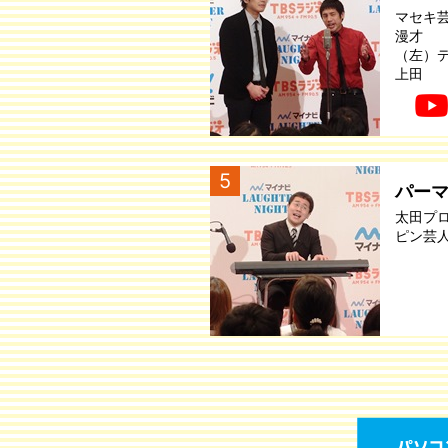
マセキ
漫才
（左）
上田
5
パー
太田プ
ピン芸