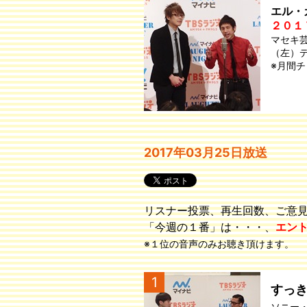
エル・
２０１
マセキ
（左）
※月間
2017年03月25日放送
リスナー投票、再生回数、ご意
「今週の１番」は・・・、
エン
※１位の音声のみお聴き頂けます。
1
すっ
ソニー