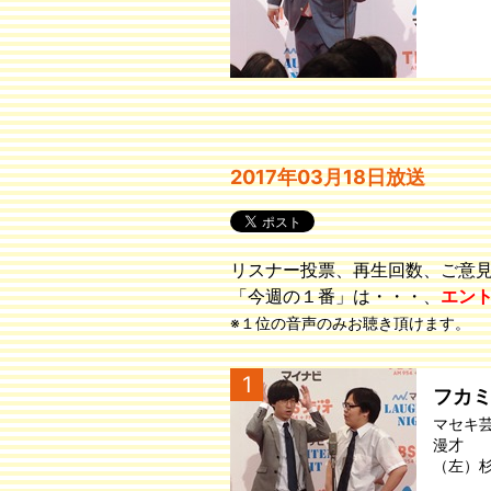
2017年03月18日放送
リスナー投票、再生回数、ご意
「今週の１番」は・・・、
エン
※１位の音声のみお聴き頂けます。
1
フカ
マセキ
漫才
（左）