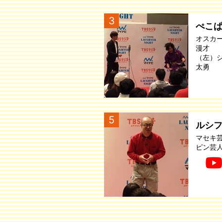
3
ぺこ
オスカ
漫才
（左）
太勇
5
ルシ
マセキ
ピン芸