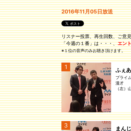
2016年11月05日放送
リスナー投票、再生回数、ご意
「今週の１番」は・・・、
エン
※１位の音声のみお聴き頂けます。
1
ふぇ
プライ
漫才
（左）
3
まん