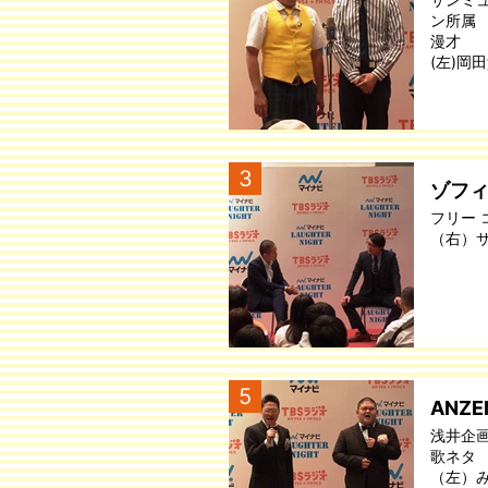
ン所属
漫才
(左)岡
3
ゾフ
フリー
（右）
5
ANZ
浅井企
歌ネタ
（左）