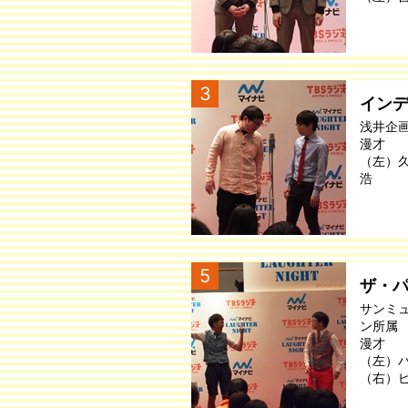
3
イン
浅井企
漫才
（左）
浩
5
ザ・
サンミ
ン所属
漫才
（左）
（右）