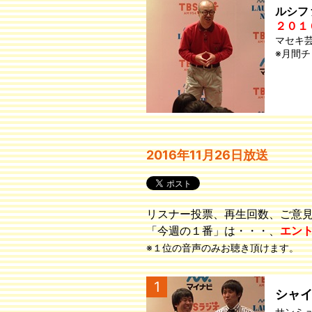
ルシフ
２０１
マセキ
※月間
2016年11月26日放送
リスナー投票、再生回数、ご意
「今週の１番」は・・・、
エン
※１位の音声のみお聴き頂けます。
1
シャ
サンミ