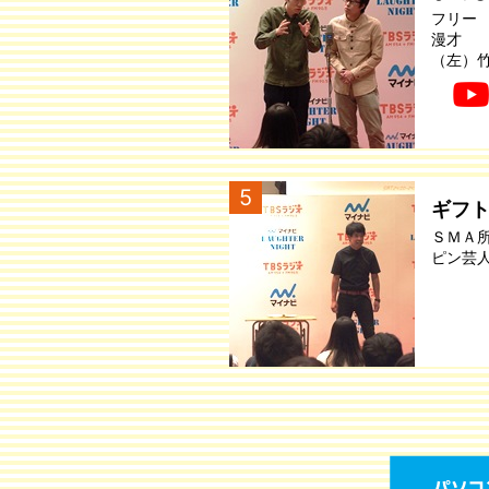
フリー
漫才
（左）
5
ギフ
ＳＭＡ
ピン芸