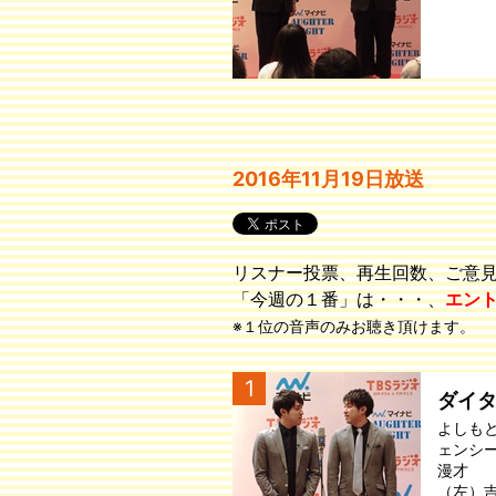
2016年11月19日放送
リスナー投票、再生回数、ご意
「今週の１番」は・・・、
エン
※１位の音声のみお聴き頂けます。
1
ダイ
よしも
ェンシ
漫才
（左）