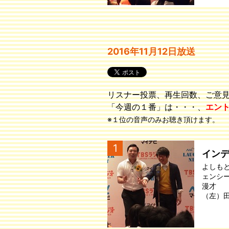
2016年11月12日放送
リスナー投票、再生回数、ご意
「今週の１番」は・・・、
エン
※１位の音声のみお聴き頂けます。
1
イン
よしも
ェンシ
漫才
（左）