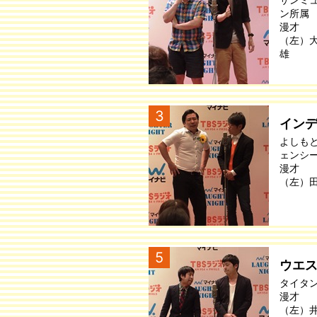
ン所属
漫才
（左）
雄
3
イン
よしも
ェンシ
漫才
（左）
5
ウエ
タイタ
漫才
（左）