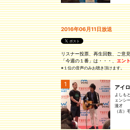
2016年06月11日放送
リスナー投票、再生回数、ご意
「今週の１番」は・・・、
エン
※１位の音声のみお聴き頂けます。
1
アイ
よしも
ェンシ
漫才
（左）