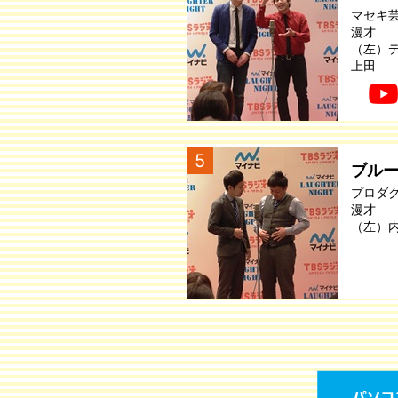
マセキ
漫才
（左）
上田
5
ブル
プロダ
漫才
（左）