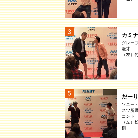
3
カミ
グレー
漫才
（左）
5
だー
ソニー
スツ所
コント
（左）
樹