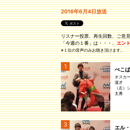
2016年6月4日放送
リスナー投票、再生回数、ご意
「今週の１番」は・・・、
エン
※１位の音声のみお聴き頂けます。
1
ぺこ
オスカ
漫才
（左）
太勇
3
エル