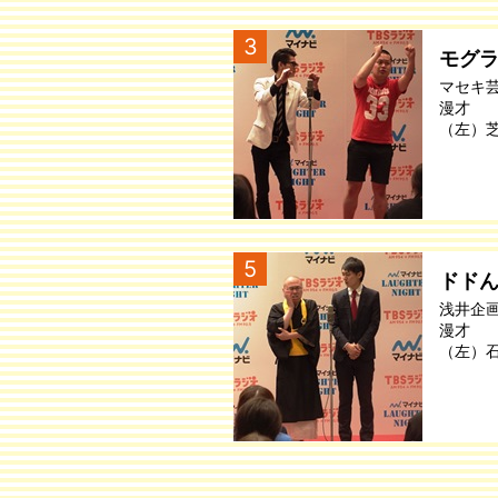
3
モグ
マセキ
漫才
（左）
5
ドド
浅井企
漫才
（左）