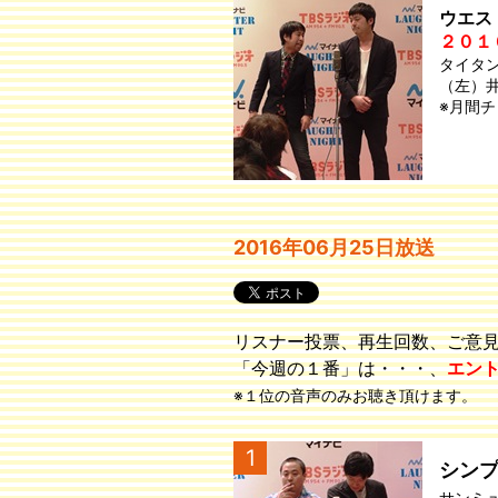
ウエス
２０１
タイタ
（左）
※月間
2016年06月25日放送
リスナー投票、再生回数、ご意
「今週の１番」は・・・、
エン
※１位の音声のみお聴き頂けます。
1
シン
サンミ