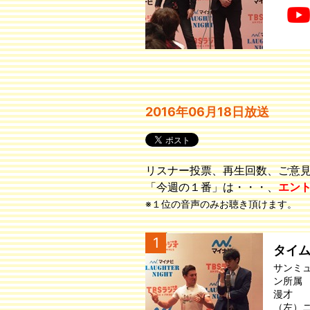
2016年06月18日放送
リスナー投票、再生回数、ご意
「今週の１番」は・・・、
エン
※１位の音声のみお聴き頂けます。
1
タイ
サンミ
ン所属
漫才
（左）