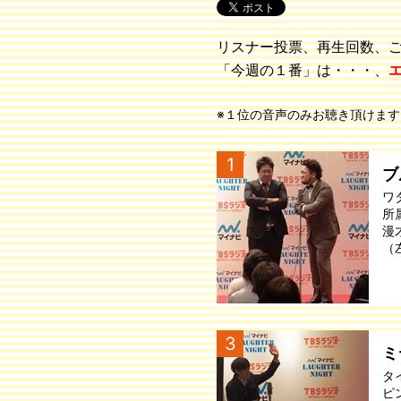
リスナー投票、再生回数、
「今週の１番」は・・・、
※１位の音声のみお聴き頂けます
1
ブ
ワ
所
漫
（
3
ミ
タ
ピ