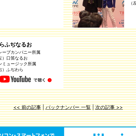
（
らふぢなるお
レープカンパニー所属
左）口笛なるお
ンミュージック所属
右）ふぢわら
<< 前の記事
|
バックナンバー 一覧
|
次の記事 >>