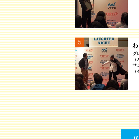
5
わ
グ
（
サ
（