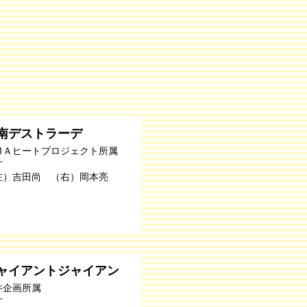
南デストラーデ
ＭＡヒートプロジェクト所属
才
左）吉田尚 （右）岡本亮
ャイアントジャイアン
井企画所属
才