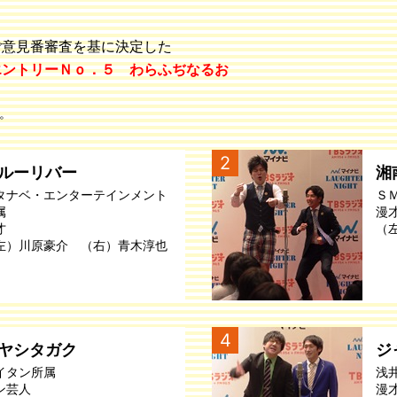
ご意見番審査を基に決定した
エントリーＮｏ．５ わらふぢなるお
。
2
ルーリバー
湘
タナベ・エンターテインメント
Ｓ
属
漫
才
（
左）川原豪介 （右）青木淳也
4
ヤシタガク
ジ
イタン所属
浅
ン芸人
漫