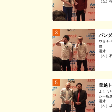
（左）
3
パン
ワタナ
属
漫才
（左）
5
鬼越
よしも
シー所
漫才
（左）