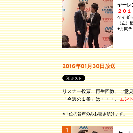
ヤーレ
２０１
ケイダ
（左）
※月間
2016年01月30日放送
リスナー投票、再生回数、ご意
「今週の１番」は・・・、
エン
※１位の音声のみお聴き頂けます。
1