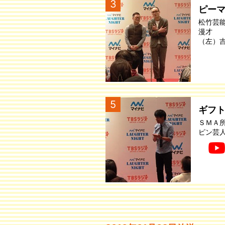
3
ピー
松竹芸
漫才
（左）
5
ギフ
ＳＭＡ
ピン芸