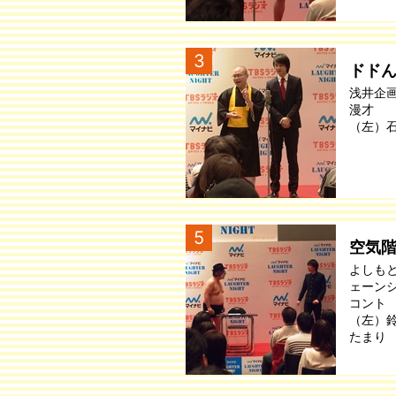
3
ドド
浅井企
漫才
（左）
5
空気
よしも
ェーン
コント
（左）
たまり