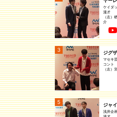
ヤー
ケイダ
漫才
（左）
介
3
ジグ
マセキ
コント
（左）
5
ジャ
浅井企
漫才