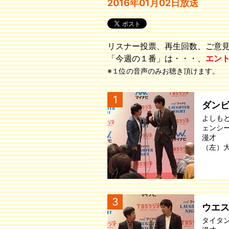
2016年01月02日放送
リスナー投票、再生回数、ご意
「今週の１番」は・・・、
エン
※１位の音声のみお聴き頂けます。
1
ダン
よしも
ェンシ
漫才
（左）
3
ウエ
タイタ