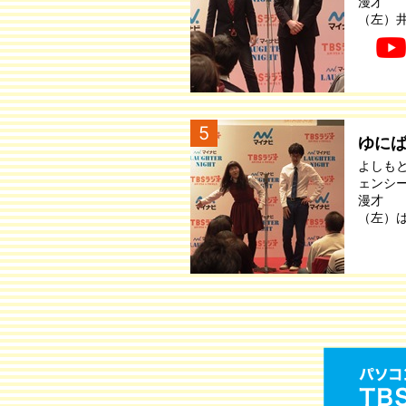
漫才
（左）
5
ゆに
よしも
ェンシ
漫才
（左）