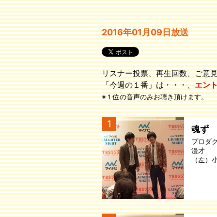
2016年01月09日放送
リスナー投票、再生回数、ご意
「今週の１番」は・・・、
エン
※１位の音声のみお聴き頂けます。
1
魂ず
プロダ
漫才
（左）