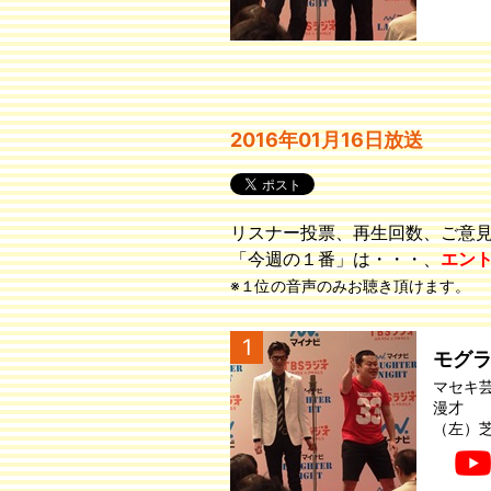
2016年01月16日放送
リスナー投票、再生回数、ご意
「今週の１番」は・・・、
エン
※１位の音声のみお聴き頂けます。
1
モグ
マセキ
漫才
（左）