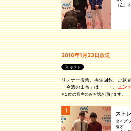
（左）
2016年1月23日放送
リスナー投票、再生回数、ご意
「今週の１番」は・・・、
エン
※１位の音声のみお聴き頂けます。
1
スト
タイズ
漫才