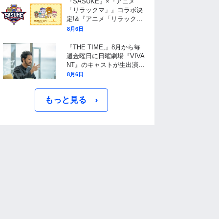
『SASUKE』×『アニメ
「リラックマ」』コラボ決
定!&『アニメ「リラック
マ」』× ブランチパークコ
8月6日
ラボカフェ開催決定!
『THE TIME,』8月から毎
週金曜日に日曜劇場『VIVA
NT』のキャストが生出演!
初回は山中崇! 先出し映像
8月6日
も必見!
›
もっと見る