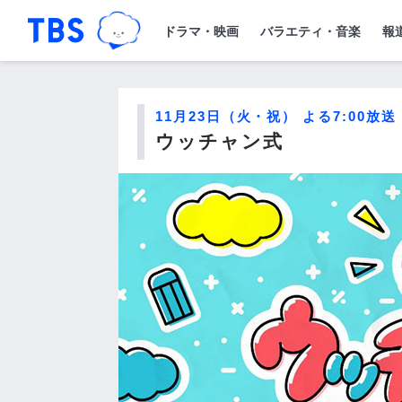
TBSグループキャラクター『ワクティ
「TBSテレビ｜ときめくときを。」トップペー
ドラマ・映画
バラエティ・音楽
報
11月23日（火・祝） よる7:00放送
ウッチャン式