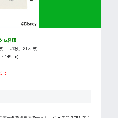
 5名様
、L×1枚、XL×1枚
：145cm)
9まで
てデータ放送画面を表示し、クイズに参加してく