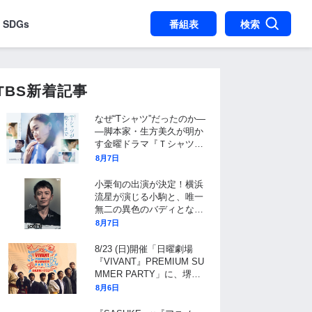
SDGs
番組表
検索
TBS新着記事
なぜ“Tシャツ”だったのか―
―脚本家・生方美久が明か
す金曜ドラマ『Ｔシャツが
乾くまで』タイトル決定の
8月7日
裏側と、物語に仕掛けたユ
ニークな視点
小栗旬の出演が決定！横浜
流星が演じる小駒と、唯一
無二の異色のバディとなる
フリーの保険調査員を演じ
8月7日
る！10月期金曜ドラマ『LO
ST10』
8/23 (日)開催「日曜劇場
『VIVANT』PREMIUM SU
MMER PARTY」に、堺雅
人、阿部寛、二宮和也ら、
8月6日
豪華キャスト11名が大集
結！チケット抽選受付中！