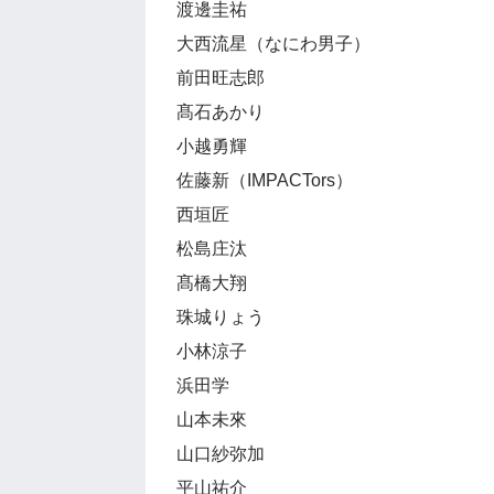
渡邊圭祐
大西流星（なにわ男子）
前田旺志郎
髙石あかり
小越勇輝
佐藤新（IMPACTors）
西垣匠
松島庄汰
髙橋大翔
珠城りょう
小林涼子
浜田学
山本未來
山口紗弥加
平山祐介