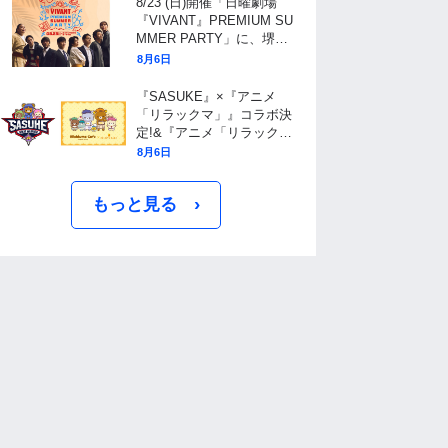
8/23 (日)開催「日曜劇場
『VIVANT』PREMIUM SU
MMER PARTY」に、堺雅
人、阿部寛、二宮和也ら、
8月6日
豪華キャスト11名が大集
結！チケット抽選受付中！
『SASUKE』×『アニメ
「リラックマ」』コラボ決
定!&『アニメ「リラック
マ」』× ブランチパークコ
8月6日
ラボカフェ開催決定!
›
もっと見る