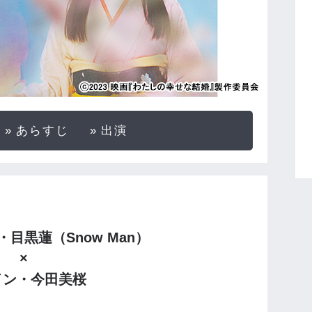
あらすじ
出演
目黒蓮（Snow Man）
×
イン・今田美桜