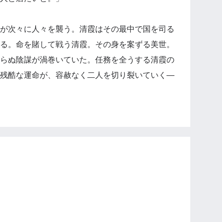
が次々に人々を襲う。清霞はその最中で国を司る
る。命を賭して戦う清霞。その身を案ずる美世。
らぬ陰謀が渦巻いていた。任務を全うする清霞の
残酷な運命が、容赦なく二人を切り裂いていく―