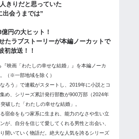
一人きりだと思っていた
に出会うまでは”
8億円の大ヒット！
せた
ラブストーリーが
本編ノーカットで
波初放送！！
分から『映画「わたしの幸せな結婚」』を本編ノーカ
。（※一部地域を除く）
なろう」で連載がスタートし、2019年に小説とコ
め、シリーズ累計発行部数が900万部（2024年
を突破した「わたしの幸せな結婚」。
る宿命をもつ家系に生まれ、能力のなさや生い立
ンが、自分を信じて愛してくれる男性と出会い、
り開いていく物語だ。絶大な人気を誇るシリーズ