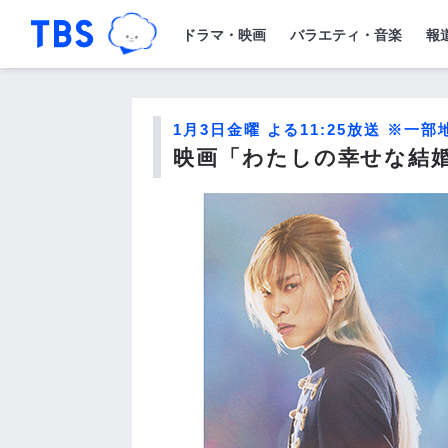
TBSグループキャラクター『ワクティ
「TBSテレビ｜ときめくときを。」トップペー
ドラマ・映画
バラエティ・音楽
報
1月3日金曜 よる11:25放送 ※一
映画「わたしの幸せな結