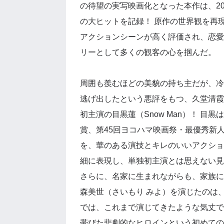
の待望の実写映画化となった本作は、20
の大ヒットを記録！ 原作の世界観を再
アクションシーンが高く評価され、恋愛
リーとして多くの観客の心を掴んだ。
周囲も羨むほどの美貌の持ち主だが、冷
逃げ出したという悪評をもつ、久堂清霞
初主演の目黒蓮（Snow Man）！ 目
賞、第45回ヨコハマ映画祭・最優秀新
を、華のある演技とキレのいいアクショ
細に表現し、単独初主演とは思えない見
さらに、名家に生まれながらも、家族に
森美世（さいもり みよ）を演じたのは
では、これまで演じてきたような気丈で
帯びた悲劇的なヒロインという初めての