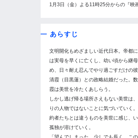
1月3日（金）よる11時25分からの『
あらすじ
文明開化もめざましい近代日本。帝都に
は実母を早くに亡くし、幼い頃から継母
め、日々耐え忍んでやり過ごすだけの彼
清霞（目黒蓮）との政略結婚だった。数
霞は美世を冷たくあしらう。
しかし逃げ帰る場所さえもない美世は、
りの人物ではないことに気づいていく。
約者たちとは違うものを美世に感じ、い
孤独が溶けていく。
「望んでしまった…少しでも長く、この