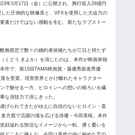
23年3月17日（金）に公開され、興行収入28億円
現した圧倒的な映像美と、VFXを使用した大迫力の
要素だけではない感動を生む、新たなラブストー
酷無慈悲で数々の婚約者候補たちが三日と持たず
（くどう きよか）を演じたのは、本作が映画単独
黒は本作で、第15回TAMA映画賞・最優秀新進男優
人賞を受賞。現実世界とかけ離れたキャラクター
ンで魅せる一方、ヒロインへの想いの移ろいを繊
事な演技力で演じきった。
虐げられてきたがゆえに自信のないヒロイン・斎
、多方面で活躍の場を広げる俳優・今田美桜。本作
笑顔溢れる快活なイメージから一転、儚く憂いを
役どころに挑んだ。今田は美世の内に秘めた芯の