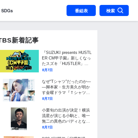
SDGs
番組表
検索
TBS新着記事
『SUZUKI presents HUSTL
ER CM甲子園』新しくなっ
たスズキ「HUSTLER」の
広告動画を日本全国から大
8月7日
募集!
なぜ“Tシャツ”だったのか―
―脚本家・生方美久が明か
す金曜ドラマ『Ｔシャツが
乾くまで』タイトル決定の
8月7日
裏側と、物語に仕掛けたユ
ニークな視点
小栗旬の出演が決定！横浜
流星が演じる小駒と、唯一
無二の異色のバディとなる
フリーの保険調査員を演じ
8月7日
る！10月期金曜ドラマ『LO
ST10』