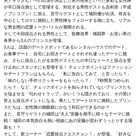
夫ナギサさん』への出演が決定した若月佑美といった多彩な女性陣
が辛口採点側として登場する。対抗する男性ゲストも吉村崇（平成
ノブシコブシ）に加え、見守りゲストとして城田優が出演。有吉を
中心としてロケに挑戦した男性陣をフォローする側に立ち、リアル
な男女間の恋愛トークバトルが展開される。
そして今回採点される男性として、歌舞伎界・格闘界・お笑い界の
各界から3人のプリンスが登場。
3人は、話題のデートスポットであるレンタルハウスでのデート、
お食事デート、自宅にお招きデートとそれぞれ違ったデートに挑
み、さらに採点したがる女性ゲストたちの辛口なトークと採点を受
け止めにスタジオにも登場する！ チェックポイントはファッション
やデートプランはもちろん、「私に告白してみて、と言ったら？」
「味のしない手作りクッキーをもらったら？」「7秒間見つめられ
たら？」など、チェックポイントを知らされていないプリンスたち
を悩ませる「匂わせトラップ」がいくつも隠されており、その受け
答えも採点ポイントになる。果たしてデートロケに挑戦したプリン
スたちは、女性陣の御眼鏡にかなう対応ができるのか？
また、見守りゲストの城田は“夫人”安藤を相手に様々なテーマに挑
戦！ 城田の本気告白＆熱い視線にあの安藤が思わずうっとりする場
面も！？
そして、新コーナー「恋愛採点クエスチョン！」が登場。「好きな