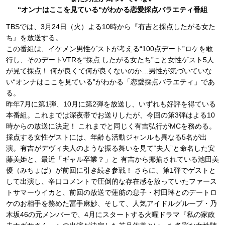
“オンナはここを見ている“がわかる恋愛採点バラエティ番組
TBSでは、3月24日（火）よる10時から『有吉と採点したがる女た
ち』を放送する。
この番組は、イケメン男性ゲストが考える“100点デート”ロケを敢
行し、そのデートVTRを“採点 したがる女たち”こと女性ゲスト5人
が見て採点！ 何が良くて何が良くないのか…男性が気づいていな
い“オンナはここを見ている”がわかる「恋愛採点バラエティ」であ
る。
昨年7月に第1弾、10月に第2弾を放送し、いずれも好評を得ている
本番組。これまでは深夜帯でお送りしたが、今回の第3弾はよる10
時からの放送に決定！ これまでと同じく有吉弘行がMCを務める。
採点する女性ゲストには、年齢も活動ジャンルも異なる5名が出
演。有吉がデヴィ夫人のような振る舞いを見て“夫人”と命名した安
藤美姫と、最近「ギャル卒業？」と 有吉から揶揄されている池田美
優（みちょぱ）が前回に引き続き参戦！ さらに、第1弾でゲストと
して出演し、辛口コメントで圧倒的な存在感を放っていたファース
トサマーウイカと、前回の放送で蓮舫の息子・村田琳とのデートロ
ケのお相手を務めた冨手麻妙、そして、人気アイドルグループ・乃
木坂46の元メンバーで、4月にスタートする火曜ドラマ『私の家政