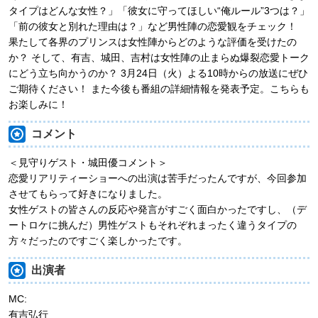
タイプはどんな女性？」「彼女に守ってほしい“俺ルール”3つは？」
「前の彼女と別れた理由は？」など男性陣の恋愛観をチェック！
果たして各界のプリンスは女性陣からどのような評価を受けたの
か？ そして、有吉、城田、吉村は女性陣の止まらぬ爆裂恋愛トーク
にどう立ち向かうのか？ 3月24日（火）よる10時からの放送にぜひ
ご期待ください！ また今後も番組の詳細情報を発表予定。こちらも
お楽しみに！
コメント
＜見守りゲスト・城田優コメント＞
恋愛リアリティーショーへの出演は苦手だったんですが、今回参加
させてもらって好きになりました。
女性ゲストの皆さんの反応や発言がすごく面白かったですし、（デ
ートロケに挑んだ）男性ゲストもそれぞれまったく違うタイプの
方々だったのですごく楽しかったです。
出演者
MC:
有吉弘行