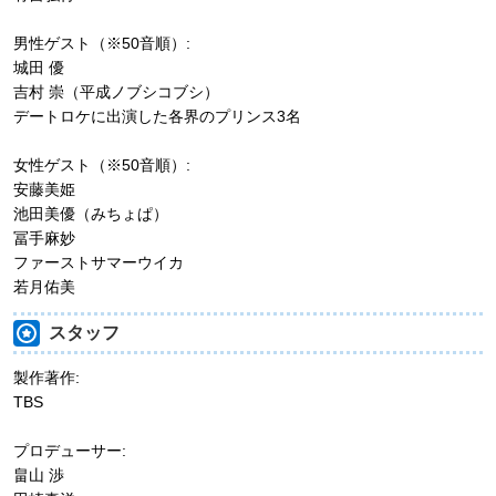
男性ゲスト（※50音順）:
城田 優
吉村 崇（平成ノブシコブシ）
デートロケに出演した各界のプリンス3名
女性ゲスト（※50音順）:
安藤美姫
池田美優（みちょぱ）
冨手麻妙
ファーストサマーウイカ
若月佑美
スタッフ
製作著作:
TBS
プロデューサー:
畠山 渉