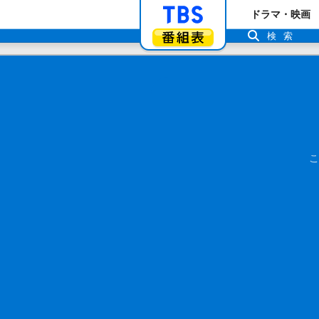
「TBSテレビ」ト
ドラマ・映画
番組表
検索
こ